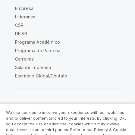
Empresa
Liderança
CSR
DEI&B
Programa Acadêmico
Programa de Parceria
Carreiras
Sala de imprensa
Escritório Global/Contato
Comunidade Qlik
We use cookies to improve your experience with our websites
and to deliver content tailored to your interests. By clicking ‘Ok’,
Acordos legais
Termos do produto
you accept the use of additional cookies which may involve
data transmission to third parties. Refer to our Privacy & Cookie
Legal Policies
Políticas Legais