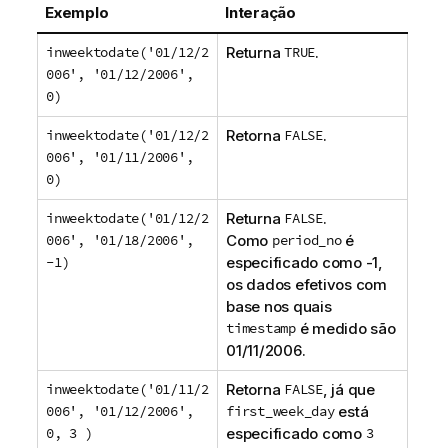
Exemplo
Interação
inweektodate('01/12/2
Returna
TRUE
.
006', '01/12/2006',
0)
inweektodate('01/12/2
Retorna
FALSE
.
006', '01/11/2006',
0)
inweektodate('01/12/2
Returna
FALSE
.
006', '01/18/2006',
Como
period_no
é
-1)
especificado como
-1
,
os dados efetivos com
base nos quais
timestamp
é medido são
01/11/2006
.
inweektodate('01/11/2
Retorna
FALSE
, já que
006', '01/12/2006',
first_week_day
está
0, 3 )
especificado como
3