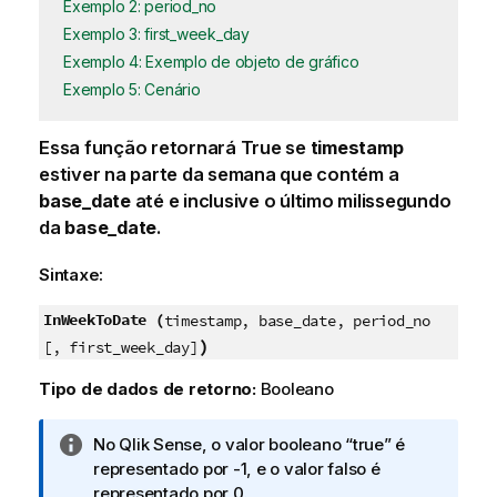
Exemplo 2: period_no
Exemplo 3: first_week_day
Exemplo 4: Exemplo de objeto de gráfico
Exemplo 5: Cenário
Essa função retornará
True
se
timestamp
estiver na parte da semana que contém a
base_date
até e inclusive o último milissegundo
da
base_date
.
Sintaxe:
InWeekToDate (
timestamp, base_date, period_no
)
[, first_week_day]
Tipo de dados de retorno:
Booleano
N
No
Qlik Sense
, o valor booleano “true” é
o
representado por -1, e o valor falso é
t
representado por 0.