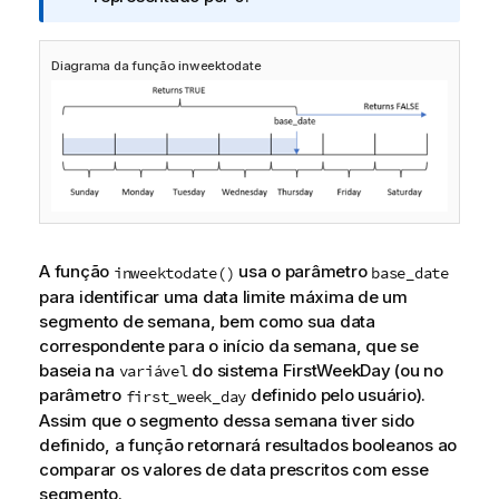
a
i
Diagrama da função inweektodate
n
f
o
r
m
a
t
i
v
A função
usa o parâmetro
inweektodate()
base_date
a
para identificar uma data limite máxima de um
segmento de semana, bem como sua data
correspondente para o início da semana, que se
baseia na
do sistema FirstWeekDay (ou no
variável
parâmetro
definido pelo usuário).
first_week_day
Assim que o segmento dessa semana tiver sido
definido, a função retornará resultados booleanos ao
comparar os valores de data prescritos com esse
segmento.