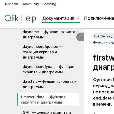
dayend — функция скриптa и
Qlik.com
Community
Learning
диаграммы
daylightsaving — функция
Документация
Подключени
скриптa и диаграммы
dayname — функция скриптa и
Qlik Sense 
диаграммы
Функции ск
daynumberofquarter —
функция скриптa и
first
диаграммы
диаг
daynumberofyear — функция
скриптa и диаграммы
Функция
daystart — функция скриптa и
период, 
диаграммы
не поздне
firstworkdate — функция
end_date
скриптa и диаграммы
времени.
GMT — функция скриптa и