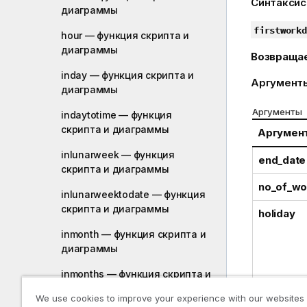
Синтаксис
диаграммы
firstworkd
hour — функция скриптa и
диаграммы
Возвраща
inday — функция скриптa и
Аргумент
диаграммы
Аргументы
indaytotime — функция
скриптa и диаграммы
Аргумен
inlunarweek — функция
end_date
скриптa и диаграммы
no_of_wo
inlunarweektodate — функция
скриптa и диаграммы
holiday
inmonth — функция скриптa и
диаграммы
inmonths — функция скриптa и
диаграммы
We use cookies to improve your experience with our websites