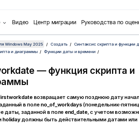
е
Видео
Центр миграции
Руководства по оцен
для Windows May 2025
Создать
Синтаксис скрипта и функции 
рипта и диаграммы
Функции даты и времени
workdate — функция скриптa и
раммы
firstworkdate
возвращает самую позднюю дату начала
заданный в поле
no_of_workdays
(понедельник-пятниц
е даты, заданной в поле
end_date
, с учетом возмож
и
holiday
должны быть действительными датами или