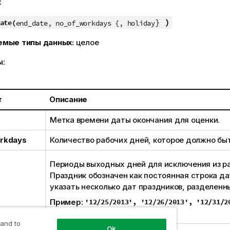
:
}
)
ate(
end_date, no_of_workdays {, holiday
емые типы данных:
целое
ы:
т
Описание
Метка времени даты окончания для оценки.
rkdays
Количество рабочих дней, которое должно быт
Периоды выходных дней для исключения из ра
Праздник обозначен как постоянная строка д
указать несколько дат праздников, разделенн
Пример:
'12/25/2013', '12/26/2013', '12/31/2
'01/01/2014'
 and to
Ok