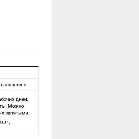
ь получено.
бочих дней.
аты. Можно
ых запятыми.
013',