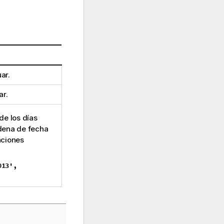
ar.
ar.
de los días
dena de fecha
aciones
013',