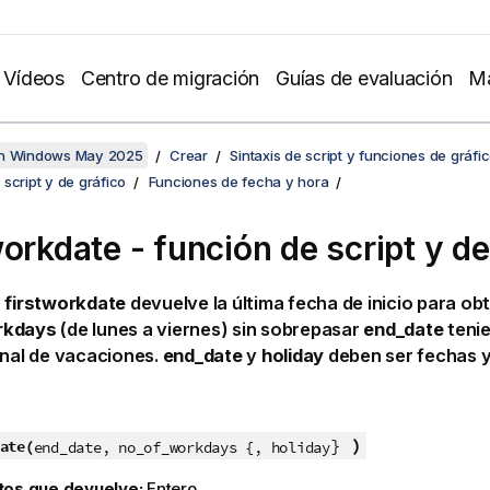
Vídeos
Centro de migración
Guías de evaluación
Ma
en Windows May 2025
Crear
Sintaxis de script y funciones de gráfi
script y de gráfico
Funciones de fecha y hora
workdate - función de script y de
n
firstworkdate
devuelve la última fecha de inicio para ob
rkdays
(de lunes a viernes) sin sobrepasar
end_date
tenie
onal de vacaciones.
end_date
y
holiday
deben ser fechas y
}
)
ate(
end_date, no_of_workdays {, holiday
tos que devuelve:
Entero