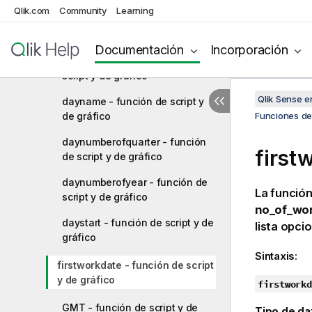
Qlik.com
Community
Learning
dayend - función de script y de
gráfico
Documentación
Incorporación
daylightsaving - función de
script y de gráfico
Qlik Sense 
dayname - función de script y
de gráfico
Funciones de 
daynumberofquarter - función
first
de script y de gráfico
daynumberofyear - función de
La funció
script y de gráfico
no_of_wo
daystart - función de script y de
lista opci
gráfico
Sintaxis:
firstworkdate - función de script
y de gráfico
firstworkd
GMT - función de script y de
Tipo de da