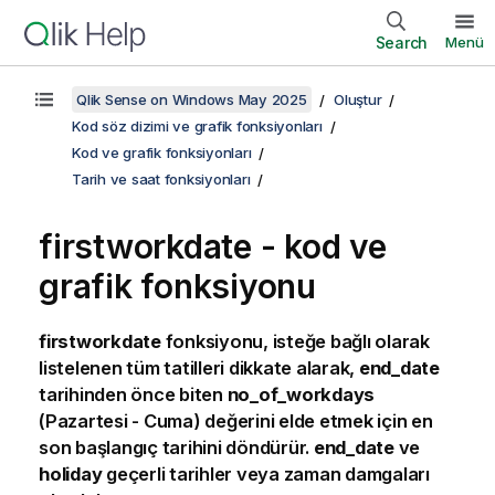
Search
Menü
Qlik Sense on Windows May 2025
Oluştur
Kod söz dizimi ve grafik fonksiyonları
Kod ve grafik fonksiyonları
Tarih ve saat fonksiyonları
firstworkdate - kod ve
grafik fonksiyonu
firstworkdate
fonksiyonu, isteğe bağlı olarak
listelenen tüm tatilleri dikkate alarak,
end_date
tarihinden önce biten
no_of_workdays
(Pazartesi - Cuma) değerini elde etmek için en
son başlangıç tarihini döndürür.
end_date
ve
holiday
geçerli tarihler veya zaman damgaları