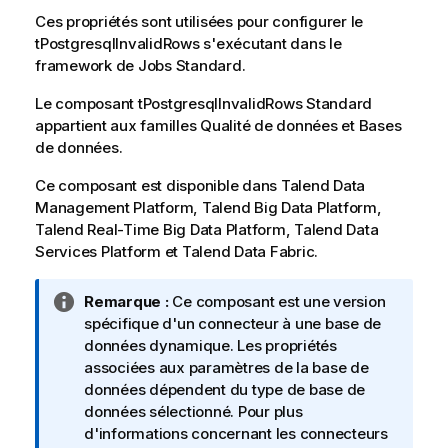
Ces propriétés sont utilisées pour configurer le
tPostgresqlInvalidRows
s'exécutant dans le
framework de Jobs
Standard
.
Le composant
tPostgresqlInvalidRows
Standard
appartient aux familles
Qualité de données
et
Bases
de données
.
Ce composant est disponible dans
Talend Data
Management Platform
,
Talend Big Data Platform
,
Talend Real-Time Big Data Platform
,
Talend Data
Services Platform
et
Talend Data Fabric
.
N
Remarque :
Ce composant est une version
o
spécifique d'un connecteur à une base de
t
données dynamique. Les propriétés
e
associées aux paramètres de la base de
I
données dépendent du type de base de
n
données sélectionné. Pour plus
f
d'informations concernant les connecteurs