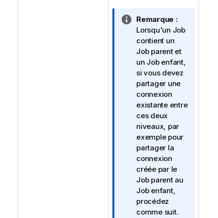
N
Remarque :
o
Lorsqu'un Job
t
contient un
e
Job parent et
I
un Job enfant,
n
si vous devez
f
partager une
o
connexion
r
existante entre
m
ces deux
a
niveaux, par
t
exemple pour
i
partager la
o
connexion
n
créée par le
s
Job parent au
Job enfant,
procédez
comme suit.