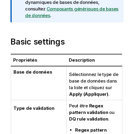
o
dynamiques de bases de données,
r
consultez
Composants génériques de bases
m
de données
.
a
t
i
Basic settings
o
n
s
Propriétés
Description
Base de données
Sélectionnez le type de
base de données dans
la liste et cliquez sur
Apply (Appliquer)
.
Peut être
Regex
Type de validation
pattern validation
ou
DQ rule validation
.
Regex pattern