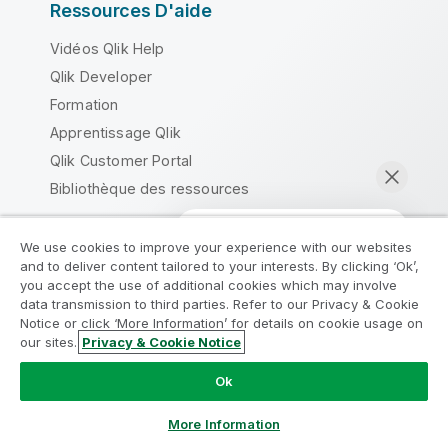
Ressources D'aide
Vidéos Qlik Help
Qlik Developer
Formation
Apprentissage Qlik
Qlik Customer Portal
Bibliothèque des ressources
Produits
We use cookies to improve your experience with our websites
and to deliver content tailored to your interests. By clicking ‘Ok’,
INTÉGRATION ET QUALITÉ DE DONNÉES
you accept the use of additional cookies which may involve
data transmission to third parties. Refer to our Privacy & Cookie
Qlik Talend
Notice or click ‘More Information’ for details on cookie usage on
our sites.
Privacy & Cookie Notice
Qlik Talend Cloud
Discuter maintenant
Talend Data Fabric
Ok
ANALYTIQUES ET IA
More Information