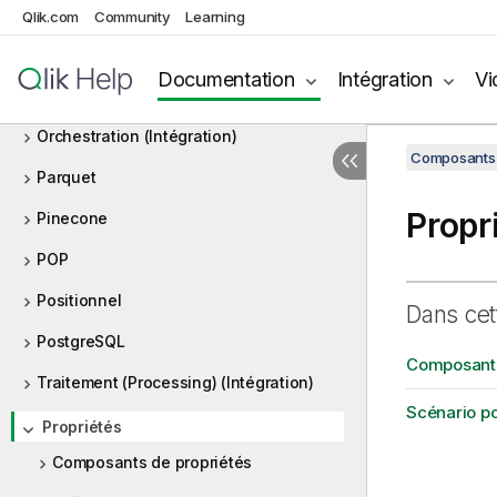
OpenAI
Qlik.com
Community
Learning
Oracle
Documentation
Intégration
Vi
ORC
Orchestration (Intégration)
Composants 
Parquet
Propr
Pinecone
POP
Positionnel
Dans cet
PostgreSQL
Composants
Traitement (Processing) (Intégration)
Scénario po
Propriétés
Composants de propriétés