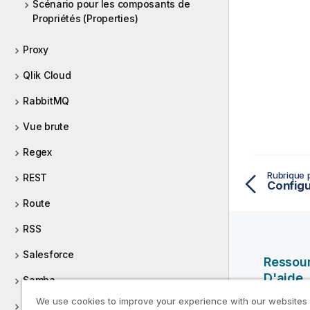
Scénario pour les composants de
Propriétés (Properties)
Proxy
Qlik Cloud
RabbitMQ
Vue brute
Regex
Rubrique 
REST
Configu
Route
RSS
Salesforce
Ressou
D'aide
Samba
We use cookies to improve your experience with our websites
Vidéos Ql
SAP