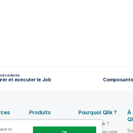
précédente
rer et exécuter le Job
Composants 
rces
Produits
Pourquoi Qlik ?
À
Ql
INTÉGRATION ET
Pourquoi Qlik ?
QUALITÉ DE
 and to
ik Help
So
Fiabilité et sécurité
Ok
DONNÉES