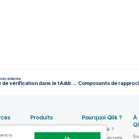
précédente
Niveaux de vérification dans le tAddressRowCloud
rces
Produits
Pourquoi Qlik ?
À
Ql
INTÉGRATION ET
Pourquoi Qlik ?
QUALITÉ DE
 and to
ik Help
So
Fiabilité et sécurité
Ok
DONNÉES