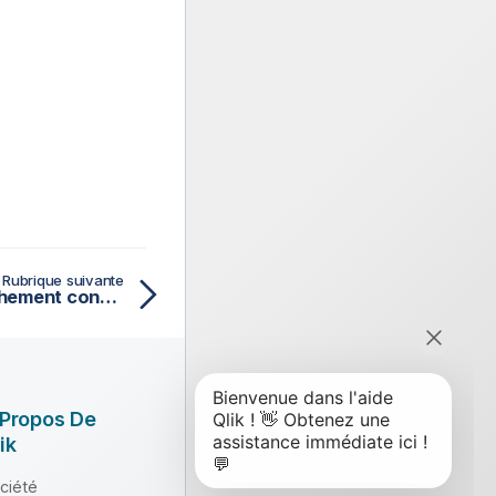
Rubrique suivante
Composants de rapprochement continu (Continuous matching)
 Propos De
ik
ciété