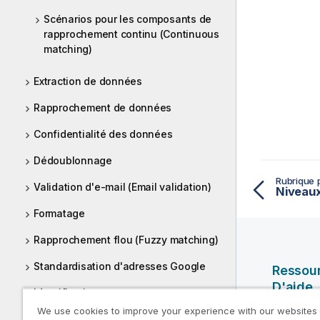
Scénarios pour les composants de
rapprochement continu (Continuous
matching)
Extraction de données
Rapprochement de données
Confidentialité des données
Dédoublonnage
Rubrique 
Validation d'e-mail (Email validation)
Formatage
Rapprochement flou (Fuzzy matching)
Standardisation d'adresses Google
Ressou
D'aide
Identification
We use cookies to improve your experience with our websites
Vidéos Ql
Validation JSON