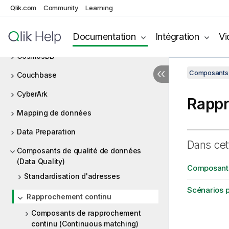
Qlik.com
Community
Learning
CombinedSQL
Documentation
Intégration
Vi
Contexte
CosmosDB
Composants 
Couchbase
CyberArk
Rappr
Mapping de données
Data Preparation
Dans cet
Composants de qualité de données
(Data Quality)
Composants
Standardisation d'adresses
Scénarios 
Rapprochement continu
Composants de rapprochement
continu (Continuous matching)