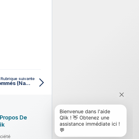
Rubrique suivante
Composants de tubes nommés (NamedPipe)
 Propos De
ik
ciété