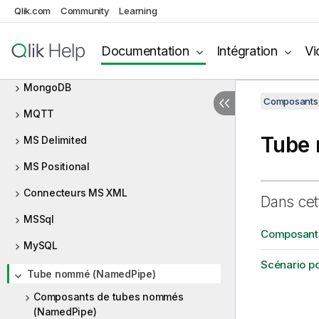
Microsoft MQ
Qlik.com
Community
Learning
Milvus
Documentation
Intégration
Vi
MOM
MongoDB
Composants 
MQTT
Tube
MS Delimited
MS Positional
Connecteurs MS XML
Dans cet
MSSql
Composant
MySQL
Scénario p
Tube nommé (NamedPipe)
Composants de tubes nommés
(NamedPipe)