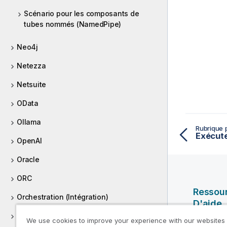
Scénario pour les composants de
tubes nommés (NamedPipe)
Neo4j
Netezza
Netsuite
OData
Ollama
Rubrique 
OpenAI
Oracle
ORC
Ressou
Orchestration (Intégration)
D'aide
Parquet
We use cookies to improve your experience with our websites
Vidéos Ql