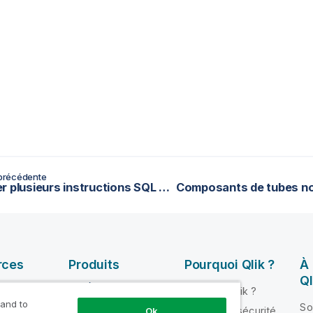
précédente
Exécuter plusieurs instructions SQL avec un composant tMysqlRow
rces
Produits
Pourquoi Qlik ?
À
Ql
INTÉGRATION ET
Pourquoi Qlik ?
QUALITÉ DE
 and to
ik Help
So
Fiabilité et sécurité
Ok
DONNÉES