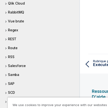
Qlik Cloud
RabbitMQ
Vue brute
Regex
REST
Route
RSS
Rubrique 
Exécute
Salesforce
Samba
SAP
Ressou
SCD
D'aide
SCDELT
We use cookies to improve your experience with our websites
Vidéos Ql