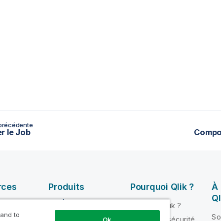
précédente
r le Job
Compo
rces
Produits
Pourquoi Qlik ?
À
Ql
INTÉGRATION ET
Pourquoi Qlik ?
QUALITÉ DE
 and to
ik Help
So
Fiabilité et sécurité
Ok
DONNÉES