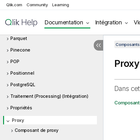
Oracle
Qlik.com
Community
Learning
ORC
Documentation
Intégration
Vi
Orchestration (Intégration)
Parquet
Composants 
Pinecone
Proxy
POP
Positionnel
PostgreSQL
Dans cet
Traitement (Processing) (Intégration)
Composant 
Propriétés
Proxy
Composant de proxy