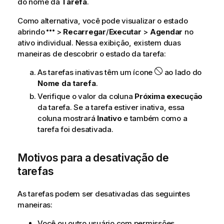
do nome da
Tarefa
.
Como alternativa, você pode visualizar o estado
abrindo
>
Recarregar
/
Executar
>
Agendar
no
ativo individual. Nessa exibição, existem duas
maneiras de descobrir o estado da tarefa:
As tarefas inativas têm um ícone
ao lado do
Nome da tarefa
.
Verifique o valor da coluna
Próxima execução
da tarefa. Se a tarefa estiver inativa, essa
coluna mostrará
Inativo
e também como a
tarefa foi desativada.
Motivos para a desativação de
tarefas
As tarefas podem ser desativadas das seguintes
maneiras:
Você ou outro usuário com permissões