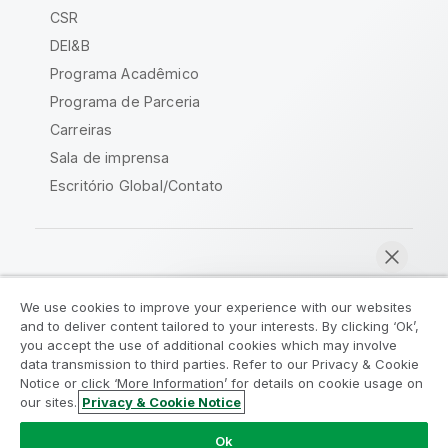
CSR
DEI&B
Programa Acadêmico
Programa de Parceria
Carreiras
Sala de imprensa
Escritório Global/Contato
Comunidade Qlik
We use cookies to improve your experience with our websites
and to deliver content tailored to your interests. By clicking ‘Ok’,
Acordos legais
Termos do produto
you accept the use of additional cookies which may involve
data transmission to third parties. Refer to our Privacy & Cookie
Legal Policies
Políticas Legais
Notice or click ‘More Information’ for details on cookie usage on
Termos de uso
Marcas comerciais
our sites.
Privacy & Cookie Notice
Bater papo agora
Do Not Share My Info
Ok