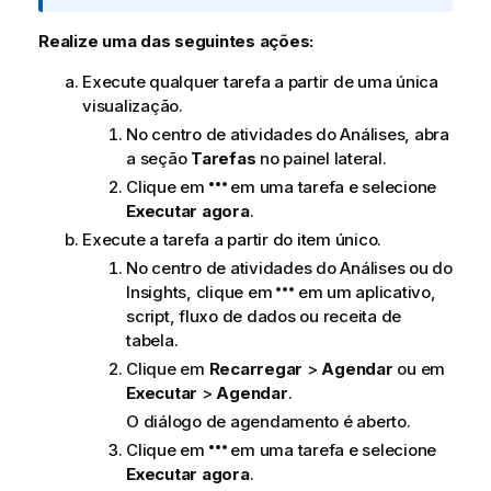
i
n
Realize uma das seguintes ações:
f
Execute qualquer tarefa a partir de uma única
o
visualização.
r
m
No centro de atividades do
Análises
, abra
a
a seção
Tarefas
no painel lateral.
t
Clique em
em uma tarefa e selecione
i
Executar agora
.
v
Execute a tarefa a partir do item único.
a
No centro de atividades do
Análises
ou do
Insights
, clique em
em um aplicativo,
script, fluxo de dados ou receita de
tabela.
Clique em
Recarregar
>
Agendar
ou em
Executar
>
Agendar
.
O diálogo de agendamento é aberto.
Clique em
em uma tarefa e selecione
Executar agora
.