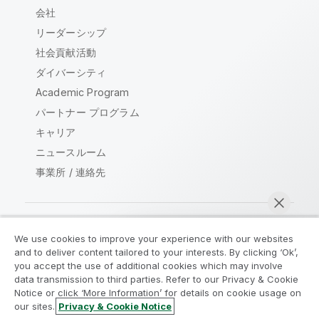
会社
リーダーシップ
社会貢献活動
ダイバーシティ
Academic Program
パートナー プログラム
キャリア
ニュースルーム
事業所 / 連絡先
We use cookies to improve your experience with our websites
Qlik コミュニティ
and to deliver content tailored to your interests. By clicking ‘Ok’,
you accept the use of additional cookies which may involve
data transmission to third parties. Refer to our Privacy & Cookie
法的契約
製品規約
Legal Policies
Notice or click ‘More Information’ for details on cookie usage on
リーガルポリシー
利用規約
商標
our sites.
Privacy & Cookie Notice
今すぐチャット