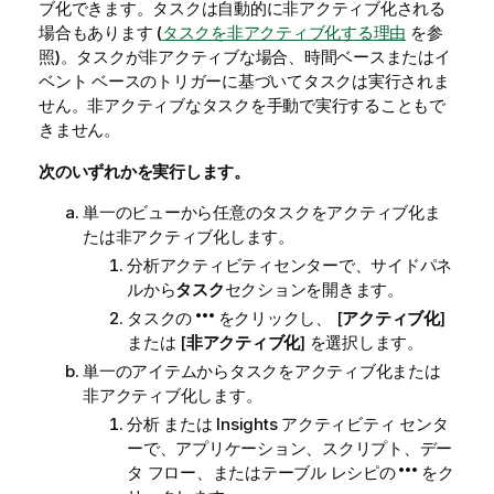
ブ化できます。タスクは自動的に非アクティブ化される
場合もあります (
タスクを非アクティブ化する理由
を参
照)。タスクが非アクティブな場合、時間ベースまたはイ
ベント ベースのトリガーに基づいてタスクは実行されま
せん。非アクティブなタスクを手動で実行することもで
きません。
次のいずれかを実行します。
単一のビューから任意のタスクをアクティブ化ま
たは非アクティブ化します。
分析
アクティビティセンターで、サイドパネ
ルから
タスク
セクションを開きます。
タスクの
をクリックし、 [
アクティブ化
]
または [
非アクティブ化
] を選択します。
単一のアイテムからタスクをアクティブ化または
非アクティブ化します。
分析
または
Insights
アクティビティ センタ
ーで、アプリケーション、スクリプト、デー
タ フロー、またはテーブル レシピの
をク