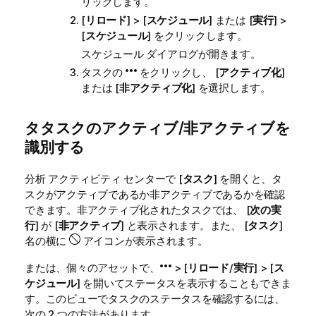
リックします。
[
リロード
] > [
スケジュール
] または [
実行
] >
[
スケジュール
] をクリックします。
スケジュール ダイアログが開きます。
タスクの
をクリックし、 [
アクティブ化
]
または [
非アクティブ化
] を選択します。
タタスクのアクティブ/非アクティブを
識別する
分析
アクティビティ センターで [
タスク
] を開くと、タ
スクがアクティブであるか非アクティブであるかを確認
できます。非アクティブ化されたタスクでは、 [
次の実
行
] が [
非アクティブ
] と表示されます。また、 [
タスク
]
名の横に
アイコンが表示されます。
または、個々のアセットで、
> [
リロード
/
実行
] > [
ス
ケジュール
] を開いてステータスを表示することもできま
す。このビューでタスクのステータスを確認するには、
次の 2 つの方法があります。