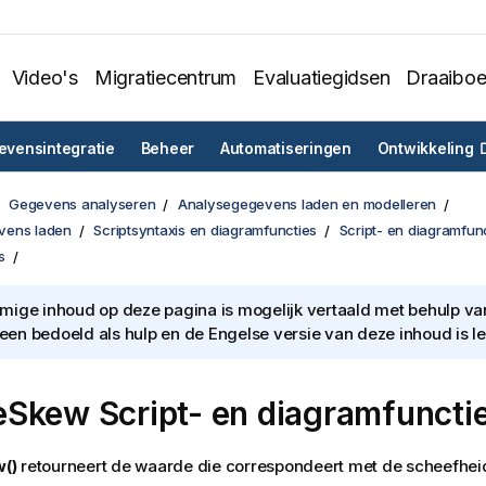
Video's
Migratiecentrum
Evaluatiegidsen
Draaibo
vensintegratie
Beheer
Automatiseringen
Ontwikkeling
Gegevens analyseren
Analysegegevens laden en modelleren
vens laden
Scriptsyntaxis en diagramfuncties
Script- en diagramfun
s
ige inhoud op deze pagina is mogelijk vertaald met behulp van 
lleen bedoeld als hulp en de Engelse versie van deze inhoud is l
eSkew
Script- en diagramfuncti
()
retourneert de waarde die correspondeert met de scheefhei