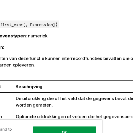
)
first_expr[, Expression]
evenstypen:
numeriek
n:
en van deze functie kunnen interrecordfuncties bevatten die o
aarden opleveren.
t
Beschrijving
De uitdrukking die of het veld dat de gegevens bevat d
worden gemeten.
n
Optionele uitdrukkingen of velden die het gegevensbere
moet worden gemeten.
 and to
Ok