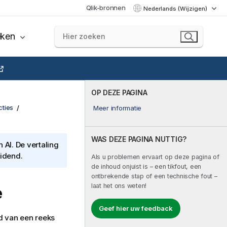
Qlik-bronnen
Nederlands (Wijzigen)
eken
OP DEZE PAGINA
cties
Meer informatie
WAS DEZE PAGINA NUTTIG?
AI. De vertaling
eidend.
Als u problemen ervaart op deze pagina of
de inhoud onjuist is – een tikfout, een
ontbrekende stap of een technische fout –
laat het ons weten!
e
Geef hier uw feedback
d van een reeks