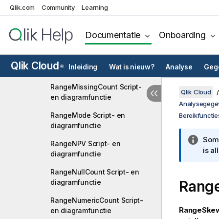
RangeMaxString Script- en
Qlik.com
Community
Learning
diagramfunctie
RangeMin Script- en
Documentatie
Onboarding
diagramfunctie
RangeMinString Script- en
Qlik Cloud
Inleiding
Wat is nieuw?
Analyse
Gege
®
diagramfunctie
RangeMissingCount Script-
Qlik Cloud
en diagramfunctie
Analysegege
RangeMode Script- en
Bereikfunctie
diagramfunctie
Somm
RangeNPV Script- en
is a
diagramfunctie
RangeNullCount Script- en
Rang
diagramfunctie
RangeNumericCount Script-
RangeSkew
en diagramfunctie