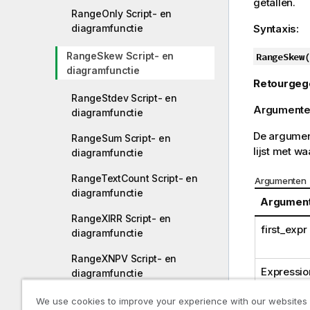
getallen.
RangeOnly Script- en
diagramfunctie
Syntaxis:
RangeSkew Script- en
RangeSkew(
diagramfunctie
Retourgeg
RangeStdev Script- en
Argumente
diagramfunctie
De argument
RangeSum Script- en
lijst met w
diagramfunctie
RangeTextCount Script- en
Argumenten
diagramfunctie
Argumen
RangeXIRR Script- en
first_expr
diagramfunctie
RangeXNPV Script- en
Expressio
diagramfunctie
We use cookies to improve your experience with our websites
Relationele functies