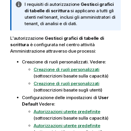
N
I requisiti di autorizzazione
Gestisci grafici
o
di tabelle di scrittura
si applicano a tutti gli
t
utenti nel tenant, inclusi gli amministratori di
a
tenant, di analisi e di dati.
i
n
L'autorizzazione
Gestisci grafici di tabelle di
f
scrittura
è configurata nel centro attività
o
Amministrazione
attraverso due processi:
r
Creazione di ruoli personalizzati. Vedere:
m
a
Creazione di ruoli personalizzati
t
(sottoscrizioni basate sulla capacità)
i
Creazione di ruoli personalizzati
c
(sottoscrizioni basate sugli utenti)
a
Configurazione delle impostazioni di
User
Default
Vedere:
Autorizzazioni utente predefinite
(sottoscrizioni basate sulla capacità)
Autorizzazioni utente predefinite