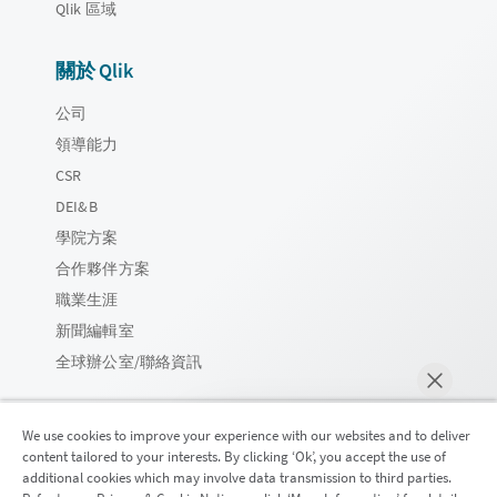
Qlik 區域
關於 Qlik
公司
領導能力
CSR
DEI&B
學院方案
合作夥伴方案
職業生涯
新聞編輯室
全球辦公室/聯絡資訊
We use cookies to improve your experience with our websites and to deliver
content tailored to your interests. By clicking ‘Ok’, you accept the use of
Qlik 社群
additional cookies which may involve data transmission to third parties.