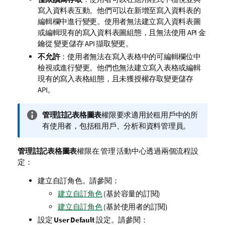
寫入資料表互動。他們可以在新增至寫入資料表的
編輯欄中進行變更。使用者無法建立寫入資料表圖
或編輯現有的寫入資料表圖組態，且無法使用 API 金
鑰從
變更儲存 API
擷取變更。
不允許
：使用者無法在寫入表格中的可編輯欄位中
檢視或進行變更。他們也無法建立寫入表格或編輯
現有的寫入表格組態，且未獲授權存取
變更儲存
API
。
資
管理註記表格圖表
權限要求適用於租用戶中的所
訊
有使用者，包括租用戶、分析和資料管理員。
備
註
管理註記表格圖表
權限在
管理
活動中心透過兩個流程設
定：
建立自訂角色。請參閱：
建立自訂角色
(基於容量的訂閱)
建立自訂角色
(基於使用者的訂閱)
設定
User Default
設定。請參閱：