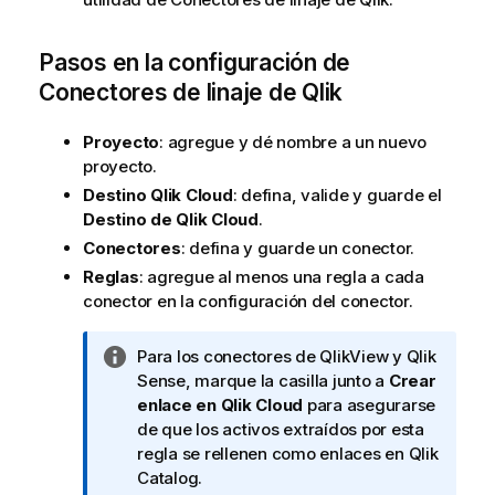
Pasos en la configuración de
Conectores de linaje de Qlik
Proyecto
: agregue y dé nombre a un nuevo
proyecto.
Destino Qlik Cloud
: defina, valide y guarde el
Destino de Qlik Cloud
.
Conectores
: defina y guarde un conector.
Reglas
: agregue al menos una regla a cada
conector en la configuración del conector.
N
Para los conectores de
QlikView
y
Qlik
o
Sense
, marque la casilla junto a
Crear
t
enlace en Qlik Cloud
para asegurarse
a
de que los activos extraídos por esta
i
regla se rellenen como enlaces en
Qlik
n
Catalog
.