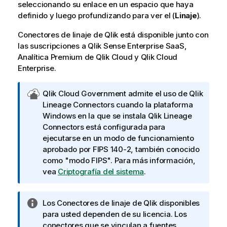
seleccionando su enlace en un espacio que haya
definido y luego profundizando para ver el (
Linaje
).
Conectores de linaje de Qlik
está disponible junto con
las suscripciones a
Qlik Sense Enterprise SaaS
,
Analítica Premium de Qlik Cloud
y
Qlik Cloud
Enterprise
.
N
Qlik Cloud Government
admite el uso de
Qlik
o
Lineage Connectors
cuando la plataforma
t
Windows
en la que se instala
Qlik Lineage
a
Connectors
está configurada para
d
ejecutarse en un modo de funcionamiento
e
aprobado por FIPS 140-2, también conocido
Q
como "modo FIPS". Para más información,
l
vea
Criptografía del sistema
.
i
k
N
Los
Conectores de linaje de Qlik
disponibles
C
o
para usted dependen de su licencia. Los
l
t
conectores que se vinculan a fuentes