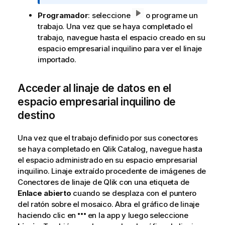
f
o
Programador
: seleccione
o programe un
r
trabajo. Una vez que se haya completado el
m
trabajo, navegue hasta el espacio creado en su
a
espacio empresarial inquilino para ver el linaje
t
importado.
i
v
Acceder al linaje de datos en el
a
espacio empresarial inquilino de
destino
Una vez que el trabajo definido por sus conectores
se haya completado en
Qlik Catalog
, navegue hasta
el espacio administrado en su espacio empresarial
inquilino. Linaje extraído procedente de imágenes de
Conectores de linaje de Qlik
con una etiqueta de
Enlace abierto
cuando se desplaza con el puntero
del ratón sobre el mosaico. Abra el gráfico de linaje
haciendo clic en
en la
app
y luego seleccione