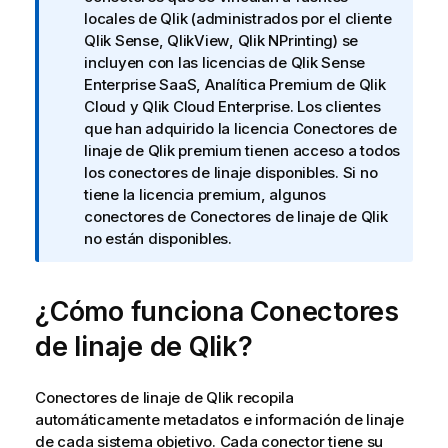
o
a
locales de Qlik (administrados por el cliente
u
i
Qlik Sense,
QlikView
,
Qlik NPrinting
) se
d
n
incluyen con las licencias de
Qlik Sense
G
f
Enterprise SaaS
,
Analítica Premium de Qlik
o
o
Cloud
y
Qlik Cloud Enterprise
. Los clientes
v
r
que han adquirido la licencia
Conectores de
e
m
linaje de Qlik
premium tienen acceso a todos
r
a
los conectores de linaje disponibles. Si no
n
t
tiene la licencia premium, algunos
m
i
conectores de
Conectores de linaje de Qlik
e
v
no están disponibles.
n
a
t
¿Cómo funciona
Conectores
de linaje de Qlik
?
Conectores de linaje de Qlik
recopila
automáticamente metadatos e información de linaje
de cada sistema objetivo. Cada conector tiene su