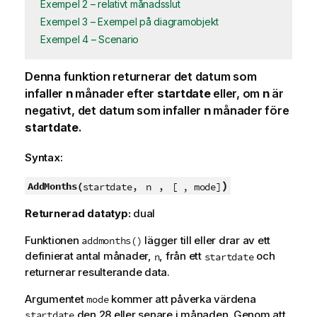
Exempel 2 – relativt månadsslut
Exempel 3 – Exempel på diagramobjekt
Exempel 4 – Scenario
Denna funktion returnerar det datum som
infaller
n
månader efter
startdate
eller, om
n
är
negativt, det datum som infaller
n
månader före
startdate
.
Syntax:
,
,
)
AddMonths(
startdate
n
[ , mode]
Returnerad datatyp:
dual
Funktionen
lägger till eller drar av ett
addmonths()
definierat antal månader,
, från ett
och
n
startdate
returnerar resulterande data.
Argumentet
kommer att påverka värdena
mode
den 28 eller senare i månaden. Genom att
startdate