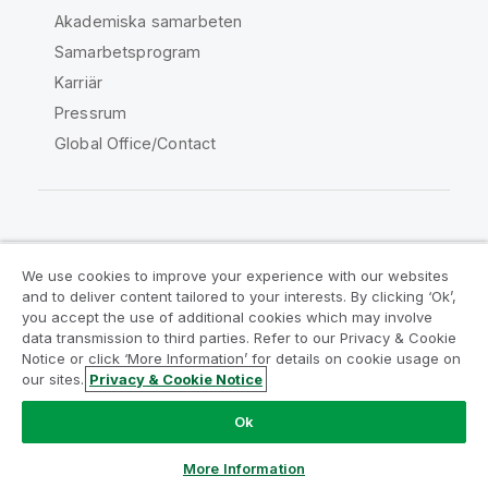
Akademiska samarbeten
Samarbetsprogram
Karriär
Pressrum
Global Office/Contact
Qlik Community
We use cookies to improve your experience with our websites
and to deliver content tailored to your interests. By clicking ‘Ok’,
Juridiska avtal
Produktvillkor
you accept the use of additional cookies which may involve
data transmission to third parties. Refer to our Privacy & Cookie
Legal Policies
Legal Policies
Notice or click ‘More Information’ for details on cookie usage on
Användningsvillkor
Varumärken
our sites.
Privacy & Cookie Notice
Do Not Share My Info
Ok
Copyright © 1993-2026 QlikTech International AB. Alla
rättigheter förbehållna.
More Information