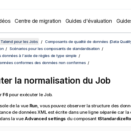
déos
Centre de migration
Guides d'évaluation
Guide
Talend pour les Jobs
Composants de qualité de données (Data Qualit
on
Scénarios pour les composants de standardisation
s données à l'aide de règles de type simple
données conformes des données non conformes
ter la normalisation du Job
ur
F6
pour exécuter le Job.
sole de la vue
Run
, vous pouvez observer la structure des donné
ance de données XML est écrite dans une ligne séparée car la
 dans la vue
Advanced settings
du composant
tStandardizeR