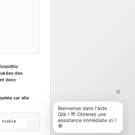
onolithic
parées des
ont donc
jetée car elle