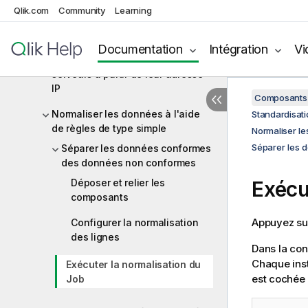
Extraire des correspondances
Qlik.com
Community
Learning
exactes à l'aide des règles
d'Index
Documentation
Intégration
Vi
Identifier l'emplacement de
serveurs à partir de leur adresse
IP
Composants 
Normaliser les données à l'aide
Standardisati
de règles de type simple
Normaliser le
Séparer les 
Séparer les données conformes
des données non conformes
Déposer et relier les
Exécu
composants
Appuyez s
Configurer la normalisation
des lignes
Dans la con
Chaque inst
Exécuter la normalisation du
est cochée
Job