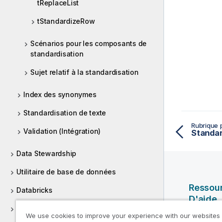
tReplaceList
tStandardizeRow
Scénarios pour les composants de
standardisation
Sujet relatif à la standardisation
Index des synonymes
Standardisation de texte
Rubrique 
Validation (Intégration)
Standar
Data Stewardship
Utilitaire de base de données
Ressou
Databricks
D'aide
Base de données générique
We use cookies to improve your experience with our websites
Vidéos Ql