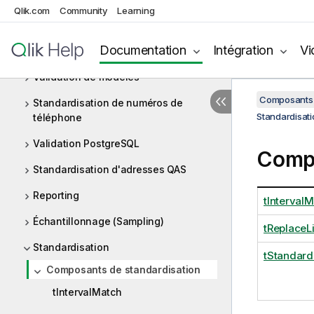
Qlik.com
Community
Learning
Standardisation de noms
Documentation
Intégration
Vi
Validation Oracle
Validation de modèles
Composants 
Standardisation de numéros de
Standardisati
téléphone
Validation PostgreSQL
Compo
Standardisation d'adresses QAS
Reporting
tInterval
Échantillonnage (Sampling)
tReplaceLi
Standardisation
tStandar
Composants de standardisation
tIntervalMatch