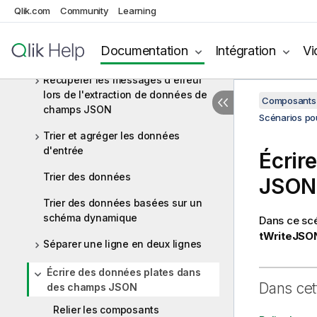
Qlik.com
Community
Learning
Regrouper des lignes triées
Répliquer un flux et trier deux flux
Documentation
Intégration
Vi
identiques
Récupérer les messages d'erreur
lors de l'extraction de données de
Composants 
champs JSON
Scénarios pou
Trier et agréger les données
d'entrée
Écrir
Trier des données
JSON
Trier des données basées sur un
schéma dynamique
Dans ce sc
tWriteJSO
Séparer une ligne en deux lignes
Écrire des données plates dans
Dans cet
des champs JSON
Relier les composants