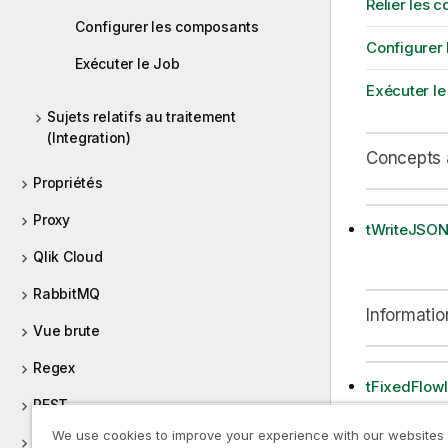
Relier les 
Configurer les composants
Configurer
Exécuter le Job
Exécuter le
Sujets relatifs au traitement
(Integration)
Concepts 
Propriétés
Proxy
tWriteJSON
Qlik Cloud
RabbitMQ
Informatio
Vue brute
Regex
tFixedFlow
REST
We use cookies to improve your experience with our websites
tLogRow
Route