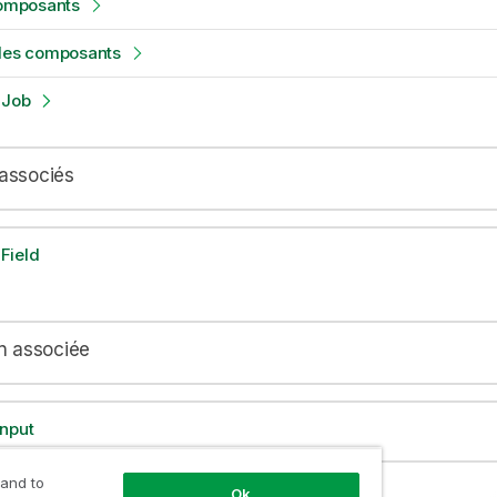
composants
 les composants
 Job
associés
Field
n associée
Input
 and to
Ok