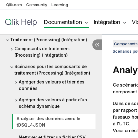
Qlik.com
Community
Learning
POP
Positionnel
Documentation
Intégration
Vi
PostgreSQL
Traitement (Processing) (Intégration)
Composants 
Composants de traitement
Scénarios pou
(Processing) (Intégration)
Scénarios pour les composants de
Analy
traitement (Processing) (Intégration)
Agréger des valeurs et trier des
Ce scénario
données
composant
Agréger des valeurs à partir d'un
Dans ce scé
schéma dynamique
par rapport
fuseaux hor
Analyser des données avec le
à l'UTC.
tDSQL4JSON
Voici un éc
Nettoyer et filtrer un fichier CSV