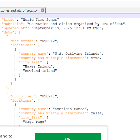
 and to
Ok