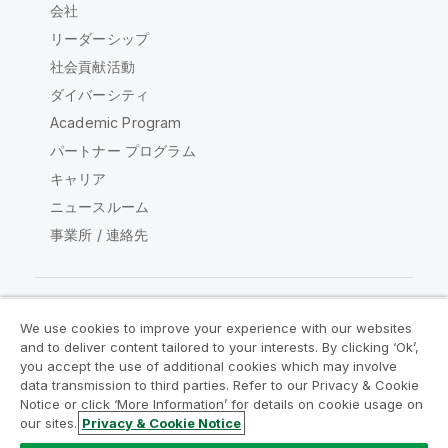
会社
リーダーシップ
社会貢献活動
ダイバーシティ
Academic Program
パートナー プログラム
キャリア
ニュースルーム
事業所 / 連絡先
We use cookies to improve your experience with our websites
Qlik コミュニティ
and to deliver content tailored to your interests. By clicking ‘Ok’,
you accept the use of additional cookies which may involve
data transmission to third parties. Refer to our Privacy & Cookie
法的契約
製品規約
Legal Policies
Notice or click ‘More Information’ for details on cookie usage on
リーガルポリシー
利用規約
商標
our sites.
Privacy & Cookie Notice
Do Not Share My Info