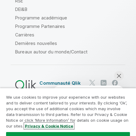
RSE
DEI&B
Programme académique
Programme Partenaires
Carrières
Dernières nouvelles
Bureaux autour du monde/Contact
Communauté Qlik
We use cookies to improve your experience with our websites
Contrats juridiques
and to deliver content tailored to your interests. By clicking ‘Ok’,
Conditions d'utilisation des produits
you accept the use of additional cookies which may involve
data transmission to third parties. Refer to our Privacy & Cookie
Legal Policies
Conditions légales
Notice or click ‘More Information’ for details on cookie usage on
Conditions d'utilisation
Marques
our sites.
Privacy & Cookie Notice
Discuter maintenant
Do Not Share My Info