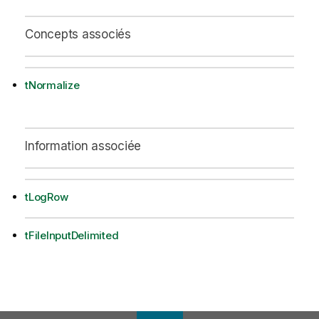
Concepts associés
tNormalize
Information associée
tLogRow
tFileInputDelimited