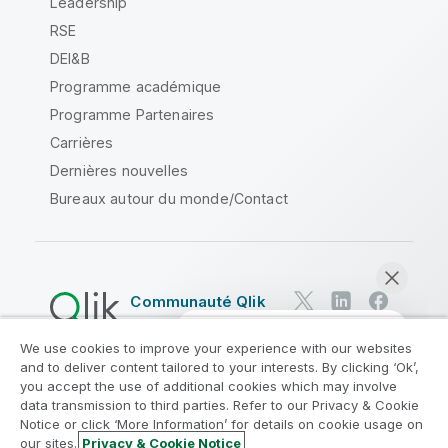
Leadership
RSE
DEI&B
Programme académique
Programme Partenaires
Carrières
Dernières nouvelles
Bureaux autour du monde/Contact
Communauté Qlik
We use cookies to improve your experience with our websites
Contrats juridiques
and to deliver content tailored to your interests. By clicking ‘Ok’,
Conditions d'utilisation des produits
you accept the use of additional cookies which may involve
data transmission to third parties. Refer to our Privacy & Cookie
Legal Policies
Conditions légales
Notice or click ‘More Information’ for details on cookie usage on
Conditions d'utilisation
Marques
our sites.
Privacy & Cookie Notice