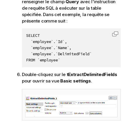
renseigner le champ
Query
avec l'instruction
de requête SQL à exécuter sur la table
spécifiée. Dans cet exemple, la requête se
présente comme suit :
SELECT 

Copier 
  `employee`.`Id`, 

  `employee`.`Name`, 

  `employee`.`DelimitedField`

FROM `employee`
Double-cliquez sur le
tExtractDelimitedFields
pour ouvrir sa vue
Basic settings
.