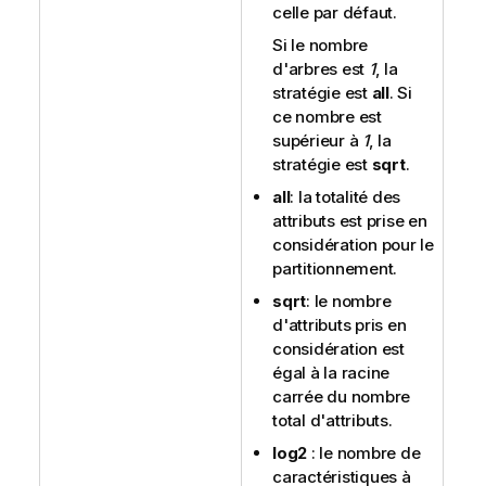
celle par défaut.
Si le nombre
d'arbres est
1
, la
stratégie est
all
. Si
ce nombre est
supérieur à
1
, la
stratégie est
sqrt
.
all
: la totalité des
attributs est prise en
considération pour le
partitionnement.
sqrt
: le nombre
d'attributs pris en
considération est
égal à la racine
carrée du nombre
total d'attributs.
log2
: le nombre de
caractéristiques à