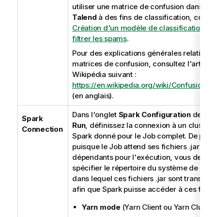
utiliser une matrice de confusion dans un
Talend
à des fins de classification, consul
Création d'un modèle de classification po
filtrer les spams
.
Pour des explications générales relatives 
matrices de confusion, consultez l'article
Wikipédia suivant :
https://en.wikipedia.org/wiki/Confusion_m
(en anglais).
Dans l'onglet
Spark Configuration
de la v
Spark
Run
, définissez la connexion à un cluster
Connection
Spark donné pour le Job complet. De plus,
puisque le Job attend ses fichiers .jar
dépendants pour l'exécution, vous devez
spécifier le répertoire du système de fichi
dans lequel ces fichiers .jar sont transféré
afin que Spark puisse accéder à ces fichie
Yarn mode
(Yarn Client ou Yarn Cluster)