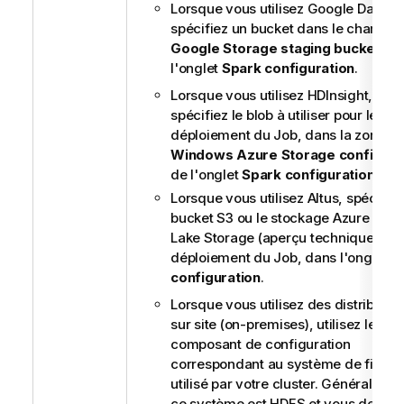
Lorsque vous utilisez Google Datapr
spécifiez un bucket dans le champ
Google Storage staging bucket
de
l'onglet
Spark configuration
.
Lorsque vous utilisez HDInsight,
spécifiez le blob à utiliser pour le
déploiement du Job, dans la zone
Windows Azure Storage configura
de l'onglet
Spark configuration
.
Lorsque vous utilisez Altus, spécifiez
bucket S3 ou le stockage Azure Data
Lake Storage (aperçu technique) pou
déploiement du Job, dans l'onglet
S
configuration
.
Lorsque vous utilisez des distributio
sur site (on-premises), utilisez le
composant de configuration
correspondant au système de fichie
utilisé par votre cluster. Généraleme
ce système est HDFS et vous devez