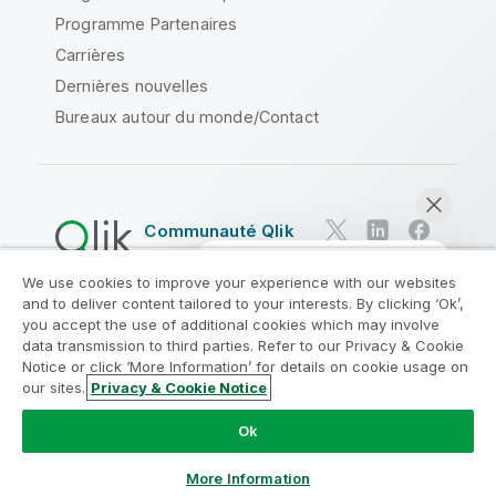
Programme Partenaires
Carrières
Dernières nouvelles
Bureaux autour du monde/Contact
Communauté Qlik
We use cookies to improve your experience with our websites
Contrats juridiques
and to deliver content tailored to your interests. By clicking ‘Ok’,
Conditions d'utilisation des produits
you accept the use of additional cookies which may involve
data transmission to third parties. Refer to our Privacy & Cookie
Legal Policies
Conditions légales
Notice or click ‘More Information’ for details on cookie usage on
Conditions d'utilisation
Marques
our sites.
Privacy & Cookie Notice
Discuter maintenant
Do Not Share My Info
Ok
Copyright © 1993-2026 QlikTech International AB. Tous
droits réservés.
More Information