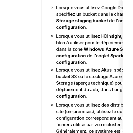
Lorsque vous utilisez Google Datapr
spécifiez un bucket dans le champ
G
Storage staging bucket
de l'onglet
configuration
.
Lorsque vous utilisez HDInsight, spéc
blob à utiliser pour le déploiement d
dans la zone
Windows Azure Stora
configuration
de l'onglet
Spark
configuration
.
Lorsque vous utilisez Altus, spécifiez
bucket S3 ou le stockage Azure Data
Storage (aperçu technique) pour le
déploiement du Job, dans l'onglet
S
configuration
.
Lorsque vous utilisez des distributio
site (on-premises), utilisez le compo
configuration correspondant au sys
fichiers utilisé par votre cluster.
Généralement, ce système est HDFS