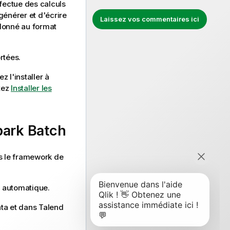
fectue des calculs
générer et d'écrire
Laissez vos commentaires ici
donné au format
rtées.
z l'installer à
tez
Installer les
park Batch
s le framework de
 automatique
.
ta et dans
Talend