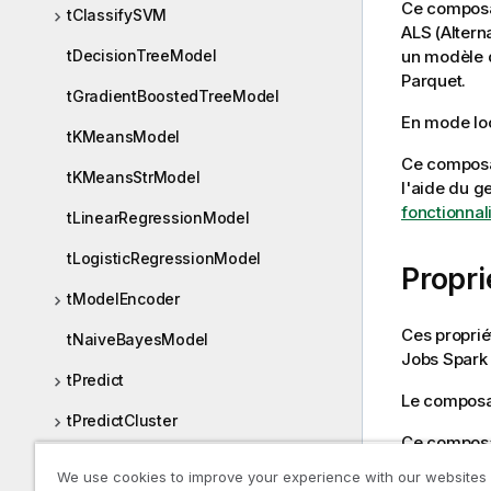
Ce composan
tClassifySVM
ALS (Altern
tDecisionTreeModel
un modèle 
Parquet.
tGradientBoostedTreeModel
En mode loc
tKMeansModel
Ce composan
tKMeansStrModel
l'aide du g
fonctionnal
tLinearRegressionModel
tLogisticRegressionModel
Propr
tModelEncoder
Ces proprié
tNaiveBayesModel
Jobs
Spark
tPredict
Le compos
tPredictCluster
Ce composan
tRandomForestModel
Data Fabric
We use cookies to improve your experience with our websites