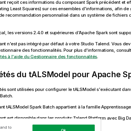
t reçoit ces informations du composant Spark précédent et ef
ating Least Squares) sur ces ensembles d'informations, afin de 
de recommandation personnalisé dans un système de fichiers 
al, les versions 2.4.0 et supérieures d'Apache Spark sont suppo
t n'est pas intégré par défaut à votre
Studio Talend
. Vous deve
estionnaire des fonctionnalités.
Pour plus d'informations, consul
ités à l'aide du Gestionnaire des fonctionnalités
.
iétés du tALSModel pour Apache S
tés sont utilisées pour configurer le
tALSModel
s'exécutant dan
 Batch
.
ant
tALSModel
Spark Batch
appartient à la famille
Apprentissage
t est disponible dans les produits
Talend
Platform avec Big Da
.
 and to
Ok