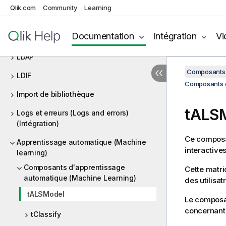
Kinesis
Qlik.com
Community
Learning
Kudu
Documentation
Intégration
Vi
Large Language Model (LLM)
LDAP
Composants 
LDIF
Composants d
Import de bibliothèque
tALS
Logs et erreurs (Logs and errors)
(Intégration)
Ce composan
Apprentissage automatique (Machine
interactives
learning)
Composants d'apprentissage
Cette matric
automatique (Machine Learning)
des utilisat
tALSModel
Le compos
concernant 
tClassify