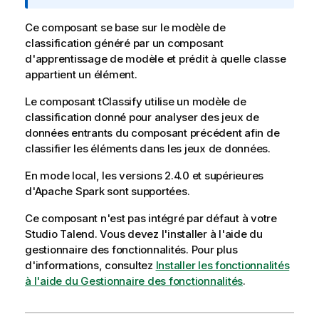
f
i
o
t
Ce composant se base sur le modèle de
r
y
classification généré par un composant
m
-
d'apprentissage de modèle et prédit à quelle classe
a
n
appartient un élément.
t
o
Le composant
i
tClassify
utilise un modèle de
t
classification donné pour analyser des jeux de
o
e
données entrants du composant précédent afin de
n
classifier les éléments dans les jeux de données.
s
En mode local, les versions 2.4.0 et supérieures
d'Apache Spark sont supportées.
Ce composant n'est pas intégré par défaut à votre
Studio Talend
. Vous devez l'installer à l'aide du
gestionnaire des fonctionnalités.
Pour plus
d'informations, consultez
Installer les fonctionnalités
à l'aide du Gestionnaire des fonctionnalités
.