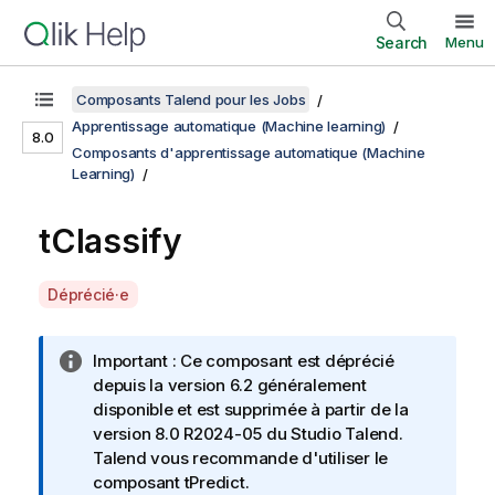
Search
Menu
Composants Talend pour les Jobs
Apprentissage automatique (Machine learning)
8.0
Composants d'apprentissage automatique (Machine
Learning)
tClassify
A
Déprécié·e
v
a
N
Important :
Ce composant est déprécié
i
o
depuis la version 6.2 généralement
l
t
disponible et est supprimée à partir de la
a
e
version 8.0 R2024-05 du
Studio Talend
.
b
I
Talend
vous recommande d'utiliser le
i
n
composant
tPredict
.
l