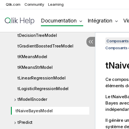
tALSModel
Qlik.com
Community
Learning
tClassify
Documentation
Intégration
Vi
tClassifySVM
tDecisionTreeModel
Composants 
tGradientBoostedTreeModel
Composants d
tKMeansModel
tNai
tKMeansStrModel
tLinearRegressionModel
Ce composan
éléments d
tLogisticRegressionModel
Le
tNaiveB
tModelEncoder
Bayes avec 
indépendant
tNaiveBayesModel
Il génère u
tPredict
système de