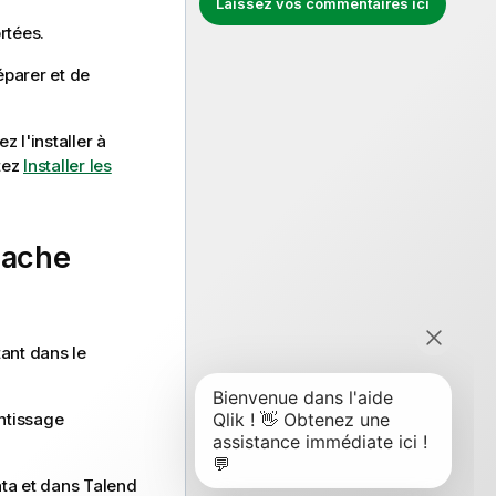
Laissez vos commentaires ici
rtées.
éparer et de
z l'installer à
tez
Installer les
pache
ant dans le
ntissage
ta et dans
Talend