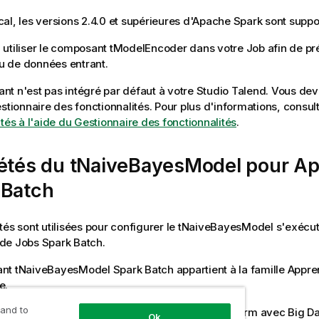
al, les versions 2.4.0 et supérieures d'Apache Spark sont suppo
utiliser le composant
tModelEncoder
dans votre Job afin de pr
jeu de données entrant.
t n'est pas intégré par défaut à votre
Studio Talend
. Vous deve
estionnaire des fonctionnalités.
Pour plus d'informations, consul
ités à l'aide du Gestionnaire des fonctionnalités
.
iétés du tNaiveBayesModel pour A
 Batch
tés sont utilisées pour configurer le
tNaiveBayesModel
s'exécut
 de Jobs
Spark Batch
.
ant
tNaiveBayesModel
Spark Batch
appartient à la famille
Appre
e
.
 and to
t est disponible dans les produits
Talend
Platform avec Big Da
Ok