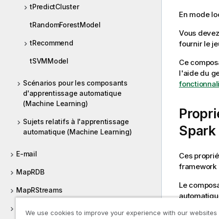
tPredictCluster
En mode loc
tRandomForestModel
Vous devez 
tRecommend
fournir le 
tSVMModel
Ce composan
l'aide du g
Scénarios pour les composants
fonctionnal
d'apprentissage automatique
(Machine Learning)
Propr
Sujets relatifs à l'apprentissage
Spark
automatique (Machine Learning)
E-mail
Ces proprié
framework
MapRDB
Le compos
MapRStreams
automatiqu
Marketo
We use cookies to improve your experience with our websites
Ce composan