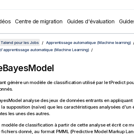
déos
Centre de migration
Guides d'évaluation
Guide
Talend pour les Jobs
Apprentissage automatique (Machine learning)
'apprentissage automatique (Machine Learning)
veBayesModel
t génère un modèle de classification utilisé par le
tPredict
pour
onnés.
ayesModel
analyse des jeux de données entrants en appliquant
la supposition (naïve) que les caractéristiques analysées d'un 
es les unes des autres.
n modèle de classification à partir de cette analyse et écrit ce 
 fichiers donné, au format PMML (Predictive Model Markup Lan