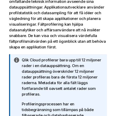
omfattande teknisk information avseende sina
datauppsättningar. Applikationsutvecklare använder
profilstatistik och datasampling för att få idéer och
vägledning för att skapa applikationer och planera
visualiseringar
. Fältprofilering kan hjälpa
dataanalytiker och affärsanvändare att nå insikter
snabbare. De kan visa och visualisera värdefulla
fält
profilsmätvärden på ett ögonblick utan att behöva
skapa en
applikation
först.
A
Qlik Cloud
profilerar bara upp till 12 miljoner
n
rader i en
datauppsättning
. Om en
t
datauppsättning överskrider 12 miljoner
e
rader profileras bara de första 12 miljoner
c
raderna. Metadata för alla fält läggs
k
fortfarande till oavsett antalet rader som
n
profileras.
i
Profileringsprocessen har en
n
tidsbegränsning som tillämpas på både
g
filbaserade och databasbaserade