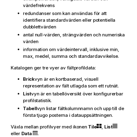
värdefrekvens
redundanser som kan användas för att
identifiera standardvärden eller potentiella
dubblettvärden
antal null-värden, strängvärden och numeriska
värden
information om värdeintervall, inklusive min,
max, medel, summa och standardavvikelse.
Katalogen ger tre vyer av fältprofildata:
Brick
vyn är en kortbaserad, visuell
representation av fält utlagda som ett rutnät.
List
vyn är en tabellöversikt över konfigurerbar
profilstatistik.
Tabell
vyn listar fältkolumnnamn och upp till de
första tjugo posterna i datauppsättningen.
Växla mellan profilvyer med ikonen
Tile
,
List
eller
Data
.