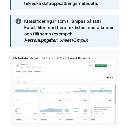
c
tekniska datauppsättningsmetadata.
k
n
A
Klassificeringar som tillämpas på fält i
i
n
Excel-filer med flera ark listas med arknamn
n
t
och fältnamn (exempel:
g
e
Personuppgifter
: Sheet1/EmpID
).
o
c
m
k
i
Metadata på fältnivå för en XLSX-fil med flera ark
n
n
i
f
n
o
g
r
o
m
m
a
i
t
n
i
f
o
o
n
r
m