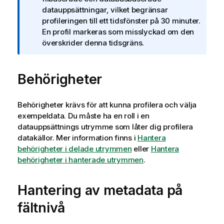
o
datauppsättningar, vilket begränsar
m
profileringen till ett tidsfönster på 30 minuter.
i
En profil markeras som misslyckad om den
n
överskrider denna tidsgräns.
f
o
r
Behörigheter
m
a
t
Behörigheter krävs för att kunna profilera och välja
i
exempeldata. Du måste ha en roll i en
o
datauppsättnings utrymme som låter dig profilera
n
datakällor. Mer information finns i
Hantera
behörigheter i delade utrymmen
eller
Hantera
behörigheter i hanterade utrymmen
.
Hantering av metadata på
fältnivå