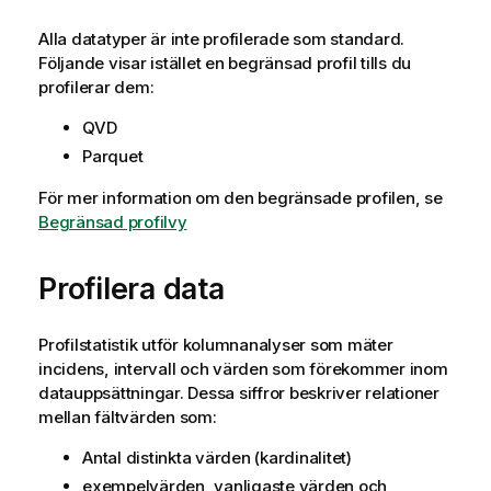
a
Alla datatyper är inte profilerade som standard.
t
Följande visar istället en begränsad profil tills du
i
profilerar dem:
o
n
QVD
Parquet
För mer information om den begränsade profilen, se
Begränsad profilvy
Profilera data
Profilstatistik utför kolumnanalyser som
mäter
incidens, intervall och värden som förekommer inom
datauppsättningar. Dessa siffror beskriver relationer
mellan fältvärden som:
Antal distinkta värden (
kardinalitet
)
exempelvärden, vanligaste värden och