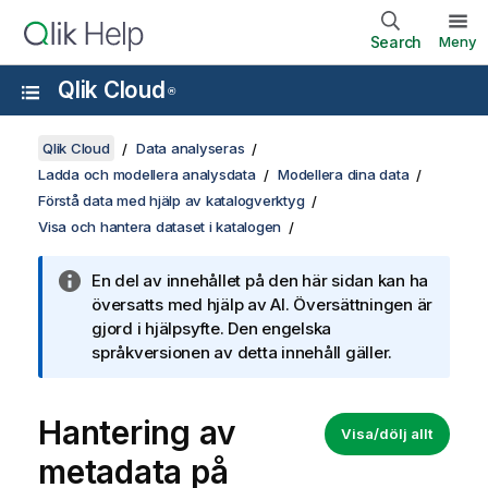
Search
Meny
Qlik Cloud
®
Qlik Cloud
Data analyseras
Ladda och modellera analysdata
Modellera dina data
Förstå data med hjälp av katalogverktyg
Visa och hantera dataset i katalogen
En del av innehållet på den här sidan kan ha
översatts med hjälp av AI. Översättningen är
gjord i hjälpsyfte. Den engelska
språkversionen av detta innehåll gäller.
Hantering av
Visa/dölj allt
metadata på