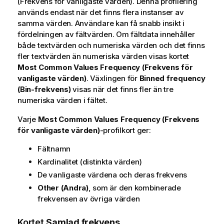
(Frekvens för vanligaste värden). Denna profilering
används endast när det finns flera instanser av
samma värden. Användare kan få snabb insikt i
fördelningen av fältvärden. Om fältdata innehåller
både textvärden och numeriska värden och det finns
fler textvärden än numeriska värden visas kortet
Most Common Values Frequency (Frekvens för
vanligaste värden)
. Växlingen för
Binned frequency
(Bin-frekvens)
visas när det finns fler än tre
numeriska värden i fältet.
Varje
Most Common Values Frequency (Frekvens
för vanligaste värden)
-profilkort ger:
Fältnamn
Kardinalitet (distinkta värden)
De vanligaste värdena och deras frekvens
Other (Andra)
, som är den kombinerade
frekvensen av övriga värden
Kortet
Samlad frekvens