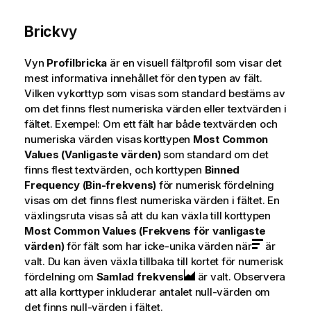
Brick
vy
Vyn
Profilbricka
är en visuell fältprofil som visar det
mest informativa innehållet för den typen av fält.
Vilken vykorttyp som visas som standard bestäms av
om det finns flest numeriska värden eller textvärden i
fältet. Exempel: Om ett fält har både textvärden och
numeriska värden visas korttypen
Most Common
Values (Vanligaste värden)
som standard om det
finns flest textvärden, och korttypen
Binned
Frequency (Bin-frekvens)
för numerisk fördelning
visas om det finns flest numeriska värden i fältet. En
växlingsruta visas så att du kan växla till korttypen
Most Common Values (Frekvens för vanligaste
värden)
för fält som har icke-unika värden när
är
valt. Du kan även växla tillbaka till kortet för numerisk
fördelning om
Samlad frekvens
är valt. Observera
att alla korttyper inkluderar antalet null-värden om
det finns null-värden i fältet.