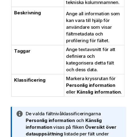
tekniska kolumnnamnen.
Beskrivning
Ange all information som
kan vara till hjälp för
användare som visar
fältmetadata och
profilering för fältet.
Ange textavsnitt för att
Taggar
definiera och
kategorisera detta fält
och dess data.
Markera kryssrutan för
Klassificering
Personlig information
eller
Känslig information
.
A
De valda fältnivåklassificeringarna
n
Personlig information
och
Känslig
t
information
visas på fliken
Översikt över
e
datauppsättning
listade per fält under