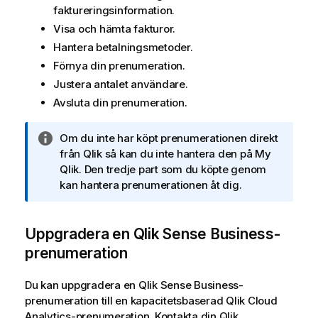
faktureringsinformation.
Visa och hämta fakturor.
Hantera betalningsmetoder.
Förnya din prenumeration.
Justera antalet användare.
Avsluta din prenumeration.
A
Om du inte har köpt prenumerationen direkt
n
från
Qlik
så kan du inte hantera den på My
t
Qlik
. Den tredje part som du köpte genom
e
kan hantera prenumerationen åt dig.
c
k
Uppgradera en Qlik Sense Business-
n
i
prenumeration
n
g
Du kan uppgradera en
Qlik Sense Business
-
o
prenumeration till en kapacitetsbaserad
Qlik Cloud
m
Analytics
-prenumeration. Kontakta din
Qlik