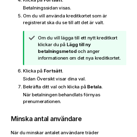
Betalningssidan visas.
Om du vill använda kreditkortet som är
registrerat ska du se till att det är valt.
A
Om du vill lägga till ett nytt kreditkort
n
klickar du på
Lägg till ny
t
betalningsmetod
och anger
e
informationen om det nya kreditkortet.
c
Klicka på
Fortsätt
.
k
n
Sidan Översikt visar dina val.
i
Bekräfta ditt val och klicka på
Betala
.
n
När betalningen behandlats förnyas
g
prenumerationen.
o
m
Minska antal användare
t
i
p
När du minskar antalet användare träder