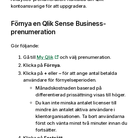
i
kontoansvarige för att uppgradera.
n
f
Förnya en
Qlik Sense Business
-
o
r
prenumeration
m
a
Gör följande:
t
Gå till
My Qlik
och välj prenumeration.
i
o
Klicka på
Förnya
.
n
Klicka på
+
eller
–
för att ange antal betalda
användare för förnyelseperioden.
Månadskostnaden baserad på
differentierad prissättning visas till höger.
Du kan inte minska antalet licenser till
mindre än antalet aktiva användare i
klientorganisationen
. Ta bort användarna
först och vänta minst två minuter innan du
fortsätter.
Klicka på
Fortsätt
.