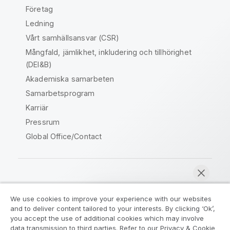
Företag
Ledning
Vårt samhällsansvar (CSR)
Mångfald, jämlikhet, inkludering och tillhörighet
(DEI&B)
Akademiska samarbeten
Samarbetsprogram
Karriär
Pressrum
Global Office/Contact
Qlik Community
We use cookies to improve your experience with our websites
and to deliver content tailored to your interests. By clicking ‘Ok’,
Juridiska avtal
Produktvillkor
you accept the use of additional cookies which may involve
data transmission to third parties. Refer to our Privacy & Cookie