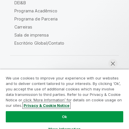
DEI&B
Programa Acadêmico
Programa de Parceria
Carreiras
Sala de imprensa
Escritório Global/Contato
Comunidade Qlik
We use cookies to improve your experience with our websites
and to deliver content tailored to your interests. By clicking ‘Ok’,
Acordos legais
Termos do produto
you accept the use of additional cookies which may involve
data transmission to third parties. Refer to our Privacy & Cookie
Legal Policies
Políticas Legais
Notice or click ‘More Information’ for details on cookie usage on
Termos de uso
Marcas comerciais
our sites.
Privacy & Cookie Notice
Bater papo agora
Do Not Share My Info
Ok
Copyright © 1993-2026 QlikTech International AB. Todos os
direitos reservados.