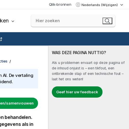
Qlik-bronnen
Nederlands (Wijzigen)
eken
WAS DEZE PAGINA NUTTIG?
cties
Als u problemen ervaart op deze pagina of
de inhoud onjuist is – een tikfout, een
ontbrekende stap of een technische fout –
AI. De vertaling
laat het ons weten!
eidend.
Geef hier uw feedback
uwen/samenvouwen
en behandelen.
 gegevens
als in