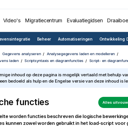
Video's
Migratiecentrum
Evaluatiegidsen
Draaibo
vensintegratie
Beheer
Automatiseringen
Ontwikkeling
Gegevens analyseren
Analysegegevens laden en modelleren
vens laden
Scriptsyntaxis en diagramfuncties
Script- en diagramfun
ige inhoud op deze pagina is mogelijk vertaald met behulp van 
lleen bedoeld als hulp en de Engelse versie van deze inhoud is l
che functies
Alles uitvo
eelte worden functies beschreven die logische bewerking
ies kunnen zowel worden gebruikt in het
load-script voor