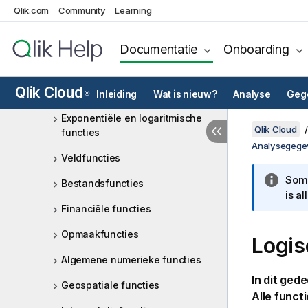
Qlik.com
Community
Learning
Kleurfuncties
Voorwaardenfuncties
Documentatie
Onboarding
Tellerfuncties
Qlik Cloud
Datum- en tijdfuncties
Inleiding
Wat is nieuw?
Analyse
Gege
®
Exponentiële en logaritmische
Qlik Cloud
functies
Analysegege
Veldfuncties
Somm
Bestandsfuncties
is a
Financiële functies
Opmaakfuncties
Logis
Algemene numerieke functies
In dit ged
Geospatiale functies
Alle funct