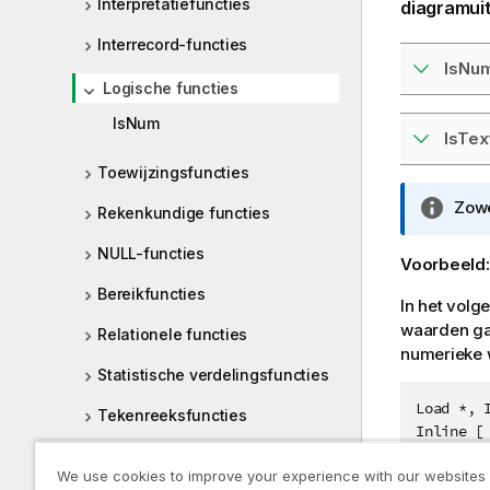
Interpretatiefuncties
diagramui
Interrecord-functies
IsNu
Logische functies
IsNum
IsTex
Toewijzingsfuncties
I
Zow
Rekenkundige functies
n
NULL-functies
f
Voorbeeld
o
Bereikfuncties
r
In het volg
m
waarden ga
Relationele functies
a
numerieke w
Statistische verdelingsfuncties
t
i
Load *, I
Tekenreeksfuncties
e
Inline [

Value

Systeemfuncties
We use cookies to improve your experience with our websites
23
