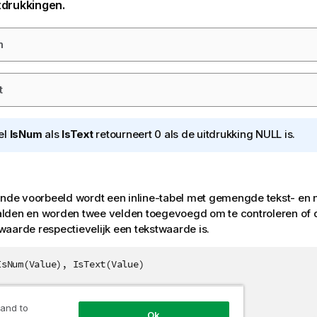
tdrukkingen.
m
t
el
IsNum
als
IsText
retourneert 0 als de uitdrukking
NULL
is.
:
ende voorbeeld wordt een inline-tabel met gemengde tekst- en
lden en worden twee velden toegevoegd om te controleren of
aarde respectievelijk een tekstwaarde is.
sNum(Value), IsText(Value)

 and to
Ok