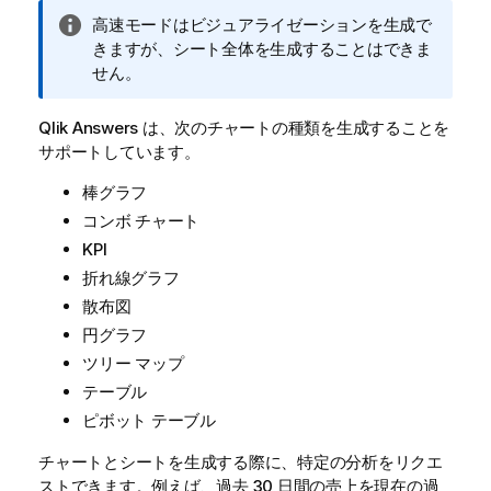
情
高速モードはビジュアライゼーションを生成で
報
きますが、シート全体を生成することはできま
メ
せん。
モ
Qlik Answers は、次のチャートの種類を生成することを
サポートしています。
棒グラフ
コンボ チャート
KPI
折れ線グラフ
散布図
円グラフ
ツリー マップ
テーブル
ピボット テーブル
チャートとシートを生成する際に、特定の分析をリクエ
ストできます。例えば、過去 30 日間の売上を現在の過