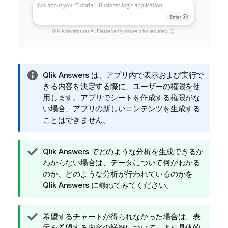
情
Qlik Answers
は、アプリ内で表示および実行で
報
きる内容を決定する際に、ユーザーの権限を使
メ
用します。アプリでシートを作成する権限がな
モ
い場合、アプリの新しいコンテンツを生成する
ことはできません。
ヒ
Qlik Answers
でどのような分析を生成できるか
ン
わからない場合は、データについて何がわかる
ト
のか、どのような分析が行われているのかを
メ
Qlik Answers
に尋ねてみてください。
モ
ヒ
希望するチャートが得られなかった場合は、表
ン
示を希望する内容の詳細について、より具体的