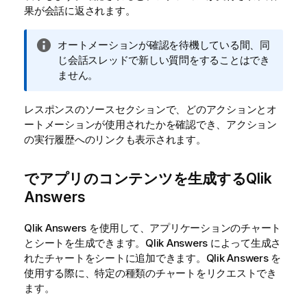
果が会話に返されます。
情
オートメーションが確認を待機している間、同
報
じ会話スレッドで新しい質問をすることはでき
メ
ません。
モ
レスポンスのソースセクションで、どのアクションとオ
ートメーションが使用されたかを確認でき、アクション
の実行履歴へのリンクも表示されます。
でアプリのコンテンツを生成する
Qlik
Answers
Qlik Answers
を使用して、アプリケーションのチャート
とシートを生成できます。
Qlik Answers
によって生成さ
れたチャートをシートに追加できます。
Qlik Answers
を
使用する際に、特定の種類のチャートをリクエストでき
ます。