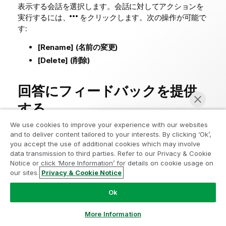
表示する会話を選択します。会話に対してアクションを
実行するには、
をクリックします。次の操作が可能で
す:
[Rename] (名前の変更)
[Delete] (削除)
回答にフィードバックを提供
する
We use cookies to improve your experience with our websites
Qlik Answers
が生成した回答に対して、フィードバック
and to deliver content tailored to your interests. By clicking ‘Ok’,
you accept the use of additional cookies which may involve
を提供できます。生成された回答を評価するには、
ま
data transmission to third parties. Refer to our Privacy & Cookie
たは
をクリックします。
をクリックすると、回答
Notice or click ‘More Information’ for details on cookie usage on
が役に立たなかった理由と、必要に応じて追加のフィー
our sites.
Privacy & Cookie Notice
今すぐチャット
ドバックを提供できます。
Ok
フィードバックのオプション
More Information