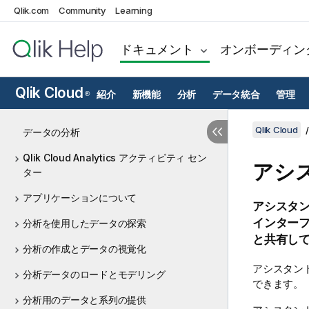
Qlik.com
Community
Learning
ドキュメント
オンボーディン
Qlik Cloud
紹介
新機能
分析
データ統合
管理
®
Qlik Cloud
データの分析
Qlik Cloud Analytics アクティビティ セン
アシ
ター
アプリケーションについて
アシスタ
インター
分析を使用したデータの探索
と共有し
分析の作成とデータの視覚化
アシスタン
分析データのロードとモデリング
できます。
分析用のデータと系列の提供