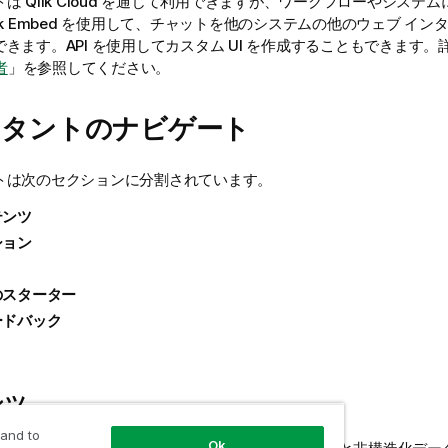
トは
Qlik Cloud
を通じて利用できますが、ワークフローやシステム
ik Embed を使用して、チャットを他のシステムの他のウェブ イ
きます。API を使用してカスタム UI を作成することもできます
者
」を参照してください。
スタントのナビゲート
トは次のセクションに分割されています。
テンツ
ション
のスターター
ードバック
ンツ
 and to
Ok