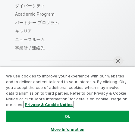
ダイバーシティ
Academic Program
パートナー プログラム
キャリア
ニュースルーム
事業所 / 連絡先
We use cookies to improve your experience with our websites
Qlik コミュニティ
and to deliver content tailored to your interests. By clicking ‘Ok’,
you accept the use of additional cookies which may involve
data transmission to third parties. Refer to our Privacy & Cookie
法的契約
製品規約
Legal Policies
Notice or click ‘More Information’ for details on cookie usage on
リーガルポリシー
利用規約
商標
our sites.
Privacy & Cookie Notice
今すぐチャット
Do Not Share My Info
Ok
Copyright © 1993-2026 QlikTech International AB.無断複写・
転載を禁じます。
More Information