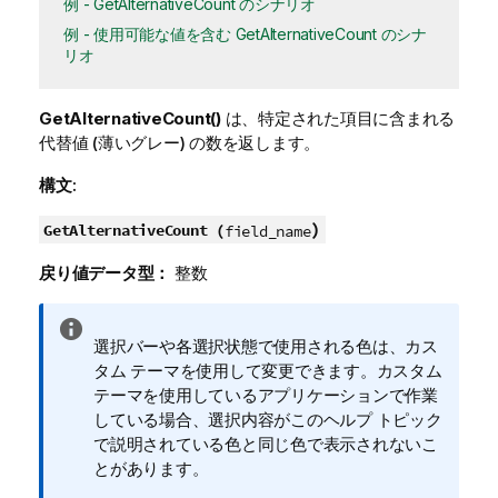
例 - GetAlternativeCount のシナリオ
例 - 使用可能な値を含む GetAlternativeCount のシナ
リオ
GetAlternativeCount()
は、特定された項目に含まれる
代替値 (薄いグレー) の数を返します。
構文:
)
GetAlternativeCount (
field_name
戻り値データ型：
整数
情
選択バーや各選択状態で使用される色は、カス
報
タム テーマを使用して変更できます。カスタム
メ
テーマを使用しているアプリケーションで作業
モ
している場合、選択内容がこのヘルプ トピック
で説明されている色と同じ色で表示されないこ
とがあります。