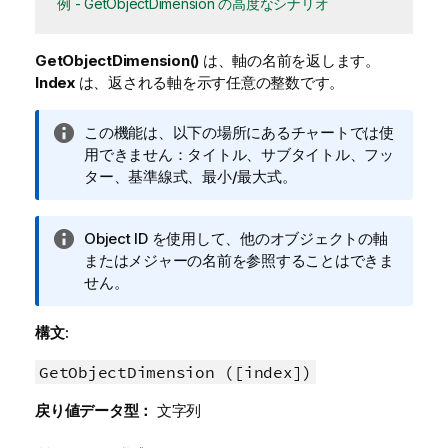
例 - GetObjectDimension の高度なシナリオ
GetObjectDimension()
は、軸の名前を返します。
Index
は、返される軸を示す任意の整数です。
情
この機能は、以下の場所にあるチャートでは使
報
用できません：タイトル、サブタイトル、フッ
メ
ター、基準線式、最小/最大式。
モ
情
Object ID
を使用して、他のオブジェクトの軸
報
またはメジャーの名前を参照することはできま
メ
せん。
モ
構文:
GetObjectDimension ([index])
戻り値データ型：
文字列