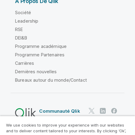
À Propos De Qlik
Société
Leadership
RSE
DEI&B
Programme académique
Programme Partenaires
Carrières
Dernières nouvelles
Bureaux autour du monde/Contact
Communauté Qlik
We use cookies to improve your experience with our websites
Contrats juridiques
and to deliver content tailored to your interests. By clicking ‘Ok’,