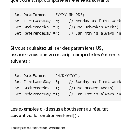
que votre script comporte les éléments suivants :
Set DateFormat   ='YYYY-MM-DD'; 

Set FirstWeekDay =0;    // Monday as first week day

Set BrokenWeeks  =0;    //(use unbroken weeks)

Set ReferenceDay =4;    // Jan 4th is always in wee
Si vous souhaitez utiliser des paramètres US,
assurez-vous que votre script comporte les éléments
suivants :
Set DateFormat   ='M/D/YYYY';

Set FirstWeekDay =6;    // Sunday as first week day

Set BrokenWeeks  =1;    //(use broken weeks)

Set ReferenceDay =1;    // Jan 1st is always in wee
Les exemples ci-dessus aboutissent au résultat
suivant via la fonction
:
weekend()
Exemple de fonction Weekend