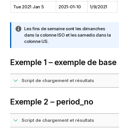
Tue 2021 Jan 5
2021-01-10
1/9/2021
N
Les fins de semaine sont les dimanches
o
dans la colonne ISO et les samedis dans la
t
colonne US.
e
I
Exemple 1 – exemple de base
n
f
o
r
Script de chargement et résultats
m
a
t
Exemple 2 – period_no
i
o
n
Script de chargement et résultats
s