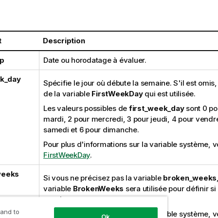
t
Description
p
Date ou horodatage à évaluer.
ek_day
Spécifie le jour où débute la semaine. S'il est omis,
de la variable
FirstWeekDay
qui est utilisée.
Les valeurs possibles de
first_week_day
sont 0 pou
mardi, 2 pour mercredi, 3 pour jeudi, 4 pour vendr
samedi et 6 pour dimanche.
Pour plus d'informations sur la variable système, v
FirstWeekDay
.
weeks
Si vous ne précisez pas la variable
broken_weeks
variable
BrokenWeeks
sera utilisée pour définir s
sont interrompues ou non.
 and to
Pour plus d'informations sur la variable système, v
Ok