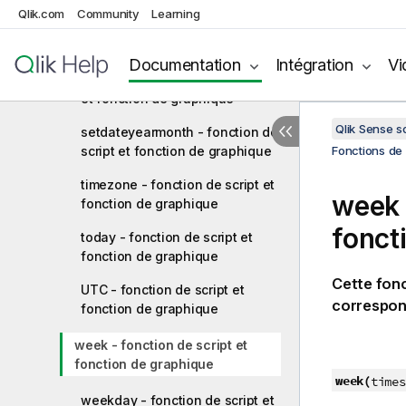
Qlik.com
Community
Learning
second - fonction de script et
fonction de graphique
Documentation
Intégration
Vi
setdateyear - fonction de script
et fonction de graphique
Qlik Sense 
setdateyearmonth - fonction de
script et fonction de graphique
Fonctions de 
timezone - fonction de script et
week 
fonction de graphique
fonct
today - fonction de script et
fonction de graphique
Cette fonc
UTC - fonction de script et
correspond
fonction de graphique
week - fonction de script et
fonction de graphique
week(
times
weekday - fonction de script et