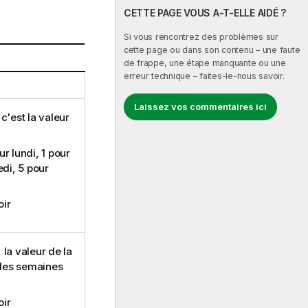
CETTE PAGE VOUS A-T-ELLE AIDÉ ?
Si vous rencontrez des problèmes sur
cette page ou dans son contenu – une faute
de frappe, une étape manquante ou une
erreur technique – faites-le-nous savoir.
Laissez vos commentaires ici
 c'est la valeur
r lundi, 1 pour
edi, 5 pour
oir
, la valeur de la
i les semaines
oir