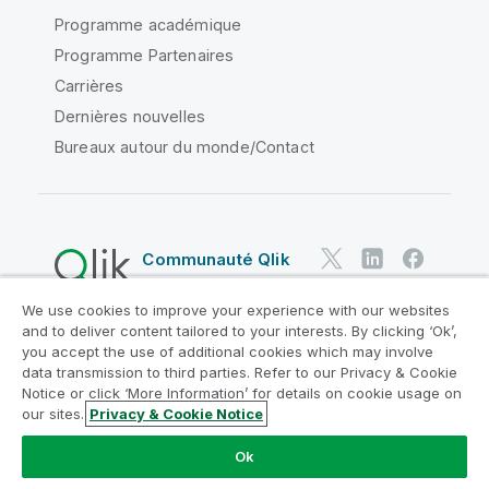
Programme académique
Programme Partenaires
Carrières
Dernières nouvelles
Bureaux autour du monde/Contact
Communauté Qlik
We use cookies to improve your experience with our websites
Contrats juridiques
and to deliver content tailored to your interests. By clicking ‘Ok’,
Conditions d'utilisation des produits
you accept the use of additional cookies which may involve
data transmission to third parties. Refer to our Privacy & Cookie
Legal Policies
Conditions légales
Notice or click ‘More Information’ for details on cookie usage on
Conditions d'utilisation
Marques
our sites.
Privacy & Cookie Notice
Do Not Share My Info
Ok
Copyright © 1993-2026 QlikTech International AB. Tous
droits réservés.