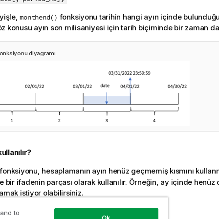
yişle,
fonksiyonu tarihin hangi ayın içinde bulunduğun
monthend()
z konusu ayın son milisaniyesi için tarih biçiminde bir zaman 
onksiyonu diyagramı.
llanılır?
fonksiyonu, hesaplamanın ayın henüz geçmemiş kısmını kullan
de bir ifadenin parçası olarak kullanılır. Örneğin, ay içinde hen
amak istiyor olabilirsiniz.
eri türü:
dual
 and to
Ok