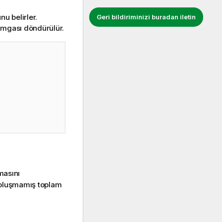
u belirler.
Geri bildiriminizi buradan iletin
damgası döndürülür.
masını
üz oluşmamış toplam