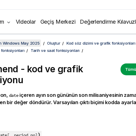
ım
Videolar
Geçiş Merkezi
Değerlendirme Kılavuzl
on Windows May 2025
Oluştur
Kod söz dizimi ve grafik fonksiyonları
 fonksiyonları
Tarih ve saat fonksiyonları
end - kod ve grafik
Tümün
iyonu
yon,
içeren ayın son gününün son milisaniyesinin za
date
elen bir değer döndürür. Varsayılan çıktı biçimi kodda ayar
:
)
ate[, period_no]