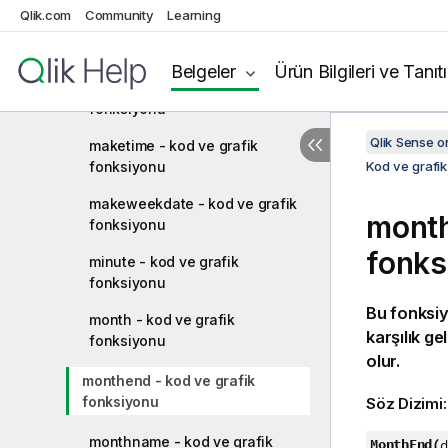
Qlik.com
Community
Learning
lunarweekstart - kod ve grafik
fonksiyonu
Belgeler
Ürün Bilgileri ve Tanıt
makedate - kod ve grafik
fonksiyonu
Qlik Sense 
maketime - kod ve grafik
fonksiyonu
Kod ve grafik
makeweekdate - kod ve grafik
month
fonksiyonu
fonks
minute - kod ve grafik
fonksiyonu
Bu fonksi
month - kod ve grafik
karşılık g
fonksiyonu
olur.
monthend - kod ve grafik
fonksiyonu
Söz Dizimi
monthname - kod ve grafik
MonthEnd(
d