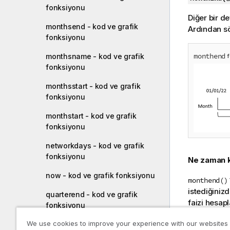
fonksiyonu
Diğer bir de
monthsend - kod ve grafik
Ardından sö
fonksiyonu
monthend
monthsname - kod ve grafik
f
fonksiyonu
monthsstart - kod ve grafik
fonksiyonu
monthstart - kod ve grafik
fonksiyonu
networkdays - kod ve grafik
fonksiyonu
Ne zaman ku
now - kod ve grafik fonksiyonu
monthend()
istediğiniz
quarterend - kod ve grafik
faizi hesapl
fonksiyonu
Dönüş veril
We use cookies to improve your experience with our websites
quartername - kod ve grafik