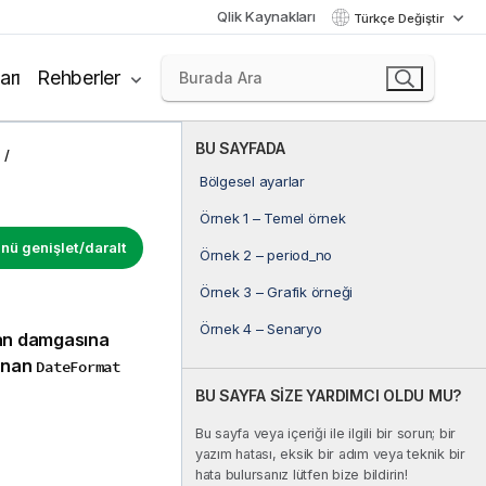
Qlik Kaynakları
Türkçe Değiştir
arı
Rehberler
BU SAYFADA
Bölgesel ayarlar
Örnek 1 – Temel örnek
ü genişlet/daralt
Örnek 2 – period_no
Örnek 3 – Grafik örneği
Örnek 4 – Senaryo
man damgasına
lanan
DateFormat
BU SAYFA SİZE YARDIMCI OLDU MU?
Bu sayfa veya içeriği ile ilgili bir sorun; bir
yazım hatası, eksik bir adım veya teknik bir
hata bulursanız lütfen bize bildirin!