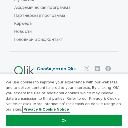
Академическая программа
Партнерская программа
Карьера
Новости
Головной офис/Контакт
Сообщество Qlik
We use cookies to improve your experience with our websites
Юридические соглашения
and to deliver content tailored to your interests. By clicking ‘Ok’,
Условия использования продуктов
you accept the use of additional cookies which may involve
data transmission to third parties. Refer to our Privacy & Cookie
Legal Policies
Юридические положения
Notice or click ‘More Information’ for details on cookie usage on
Условия использования
Товарные знаки
our sites.
Privacy & Cookie Notice
Do Not Share My Info
Ok
© QlikTech International AB, 1993-2026. Все права