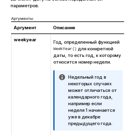
параметров.
Аргументы
Аргумент
Описание
weekyear
Год, определенный функцией
WeekYear()
для конкретной
даты, то есть год, к которому
относится номер недели.
П
Недельный год в
р
некоторых случаях
и
может отличаться от
м
календарного года,
е
например если
ч
неделя 1 начинается
а
уже в декабре
н
предыдущего года.
и