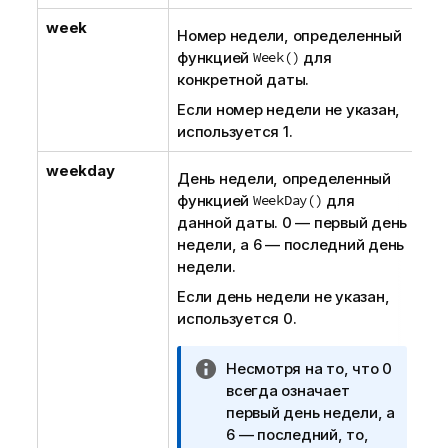
е
week
к
Номер недели, определенный
и
функцией
Week()
для
н
конкретной даты.
ф
Если номер недели не указан,
о
используется 1.
р
м
weekday
День недели, определенный
а
функцией
WeekDay()
для
ц
данной даты. 0 — первый день
и
недели, а 6 — последний день
и
недели.
Если день недели не указан,
используется 0.
П
Несмотря на то, что 0
р
всегда означает
и
первый день недели, а
м
6 — последний, то,