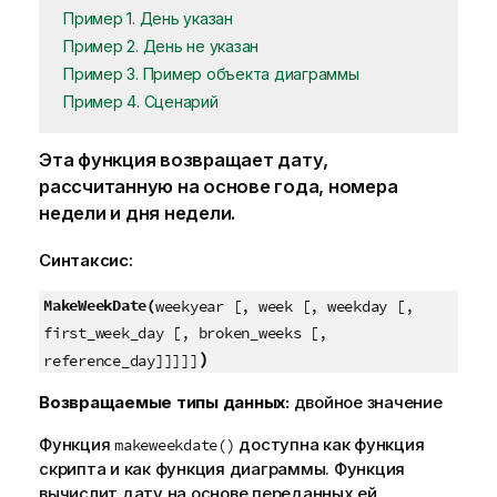
Пример 1. День указан
Пример 2. День не указан
Пример 3. Пример объекта диаграммы
Пример 4. Сценарий
Эта функция возвращает дату,
рассчитанную на основе года, номера
недели и дня недели.
Синтаксис:
MakeWeekDate(
weekyear [, week [, weekday [,
first_week_day [, broken_weeks [,
)
reference_day]]]]]
Возвращаемые типы данных:
двойное значение
Функция
доступна как функция
makeweekdate()
скрипта и как функция диаграммы. Функция
вычислит дату на основе переданных ей