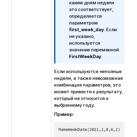
е
каким дням недели
ч
это соответствует,
а
определяется
н
параметром
и
first_week_day
. Если
е
не указано,
к
используется
и
значение переменной
н
FirstWeekDay
.
ф
о
Если используются неполные
р
недели, а также невозможная
м
комбинация параметров, это
а
может привести к результату,
ц
который не относится к
и
выбранному году.
и
Пример:
MakeWeekDate(2021,1,0,6,1)