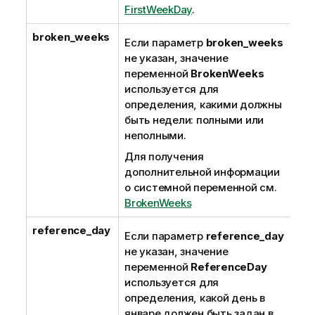
FirstWeekDay
.
broken_weeks
Если параметр
broken_weeks
не указан, значение
переменной
BrokenWeeks
используется для
определения, какими должны
быть недели: полными или
неполными.
Для получения
дополнительной информации
о системной переменной см.
BrokenWeeks
reference_day
Если параметр
reference_day
не указан, значение
переменной
ReferenceDay
используется для
определения, какой день в
январе должен быть задан в