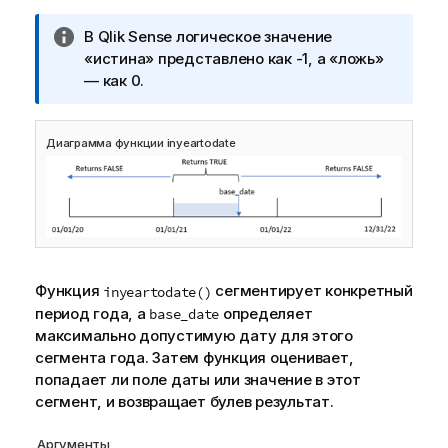
П
В
Qlik Sense
логическое значение
р
«истина» представлено как -1, а «ложь»
и
— как 0.
м
е
Диаграмма функции inyeartodate
ч
а
н
и
е
к
и
Функция
сегментирует конкретный
inyeartodate()
н
период года, а
определяет
base_date
ф
максимально допустимую дату для этого
о
сегмента года. Затем функция оценивает,
р
попадает ли поле даты или значение в этот
м
сегмент, и возвращает булев результат.
а
ц
Аргументы