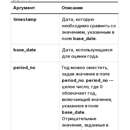
и
Аргумент
Описание
и
timestamp
Дата, которую
необходимо сравнить со
значением, указанным в
поле
base_date
.
base_date
Дата, использующаяся
для оценки года.
period_no
Год можно сместить,
задав значение в поле
period_no
.
period_no
—
целое число, где 0
обозначает год,
включающий значение,
указанное в поле
base_date
.
Отрицательные
значения, заданные в