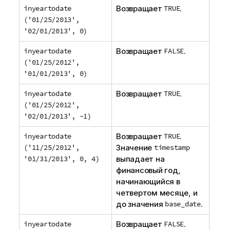
inyeartodate
Возвращает
TRUE
.
('01/25/2013',
'02/01/2013', 0)
inyeartodate
Возвращает
FALSE
.
('01/25/2012',
'01/01/2013', 0)
inyeartodate
Возвращает
TRUE
.
('01/25/2012',
'02/01/2013', -1)
inyeartodate
Возвращает
TRUE
.
('11/25/2012',
Значение
timestamp
'01/31/2013', 0, 4)
выпадает на
финансовый год,
начинающийся в
четвертом месяце, и
до значения
base_date
.
inyeartodate
Возвращает
FALSE
.