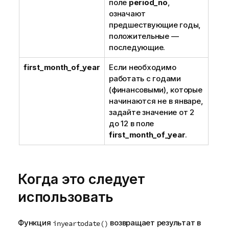
поле
period_no
,
означают
предшествующие годы,
положительные —
последующие.
first_month_of_year
Если необходимо
работать с годами
(финансовыми), которые
начинаются не в январе,
задайте значение от 2
до 12 в поле
first_month_of_year
.
Когда это следует
использовать
Функция
возвращает результат в
inyeartodate()