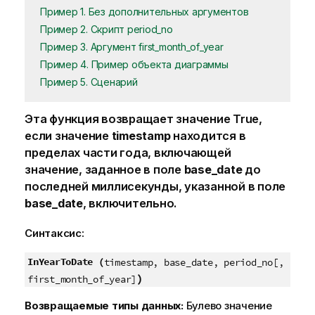
Пример 1. Без дополнительных аргументов
Пример 2. Скрипт period_no
Пример 3. Аргумент first_month_of_year
Пример 4. Пример объекта диаграммы
Пример 5. Сценарий
Эта функция возвращает значение
True
,
если значение
timestamp
находится в
пределах части года, включающей
значение, заданное в поле
base_date
до
последней миллисекунды, указанной в поле
base_date
, включительно.
Синтаксис:
InYearToDate (
timestamp, base_date, period_no[,
)
first_month_of_year]
Возвращаемые типы данных:
Булево значение