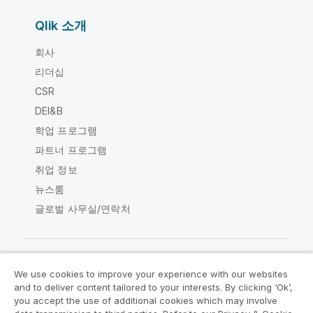
Qlik 소개
회사
리더십
CSR
DEI&B
학업 프로그램
파트너 프로그램
취업 정보
뉴스룸
글로벌 사무실/연락처
We use cookies to improve your experience with our websites
Qlik Community
and to deliver content tailored to your interests. By clicking ‘Ok’,
you accept the use of additional cookies which may involve