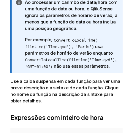
N
Ao processar um carimbo de data/hora com
o
uma função de data ou hora, o
Qlik Sense
t
ignora os parâmetros de horário de verão, a
a
menos que a função de data ou hora inclua
i
uma posição geográfica.
n
Por exemplo,
ConvertToLocalTime(
f
usa
filetime('Time.qvd'), 'Paris')
o
parâmetros de horário de verão enquanto
r
ConvertToLocalTime(filetime('Time.qvd'),
m
não usa esses parâmetros.
'GMT-01:00')
a
t
i
Use a caixa suspensa em cada função para ver uma
v
breve descrição e a sintaxe de cada função. Clique
a
no nome da função na descrição da sintaxe para
obter detalhes.
Expressões com inteiro de hora