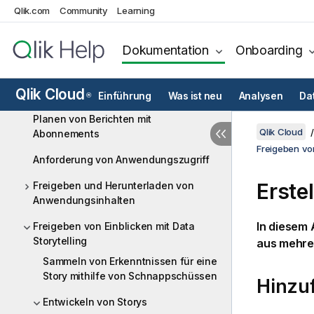
Erstellen von On-Demand-
Qlik.com
Community
Learning
Anwendungen zu Analysezwecken
Nutzung der smarten Suche
Dokumentation
Onboarding
Überwachen von Visualisierungen
Qlik Cloud
Überwachen von Daten mit Alarmen
Einführung
Was ist neu
Analysen
Da
®
Planen von Berichten mit
Qlik Cloud
Abonnements
Freigeben von
Anforderung von Anwendungszugriff
Erstel
Freigeben und Herunterladen von
Anwendungsinhalten
In diesem 
Freigeben von Einblicken mit Data
Storytelling
aus mehrer
Sammeln von Erkenntnissen für eine
Story mithilfe von Schnappschüssen
Hinzuf
Entwickeln von Storys