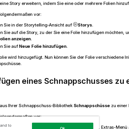
eine Story erweitern, indem Sie eine oder mehrere Folien hinzu
folgendermaßen vor:
n Sie in der Storytelling-Ansicht auf
Storys
.
n Sie auf die Story, zu der Sie eine Folie hinzufügen möchten, u
Folien anzeigen
.
en Sie auf
Neue Folie hinzufügen
.
olie wird hinzugefügt. Nun können Sie der Folie verschiedene In
appschüsse.
fügen eines Schnappschusses zu e
aus Ihrer
Schnappschuss-Bibliothek
Schnappschüsse
zu einer 
folgendermaßen vor:
 and to
en Sie in der Storytelling-Ansicht im Story-Fenster, Extras-Menü
Ok