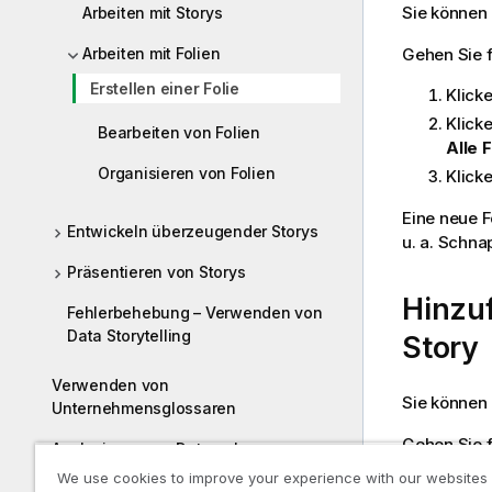
Sie können 
Arbeiten mit Storys
Gehen Sie 
Arbeiten mit Folien
Erstellen einer Folie
Klicke
Klicke
Bearbeiten von Folien
Alle 
Organisieren von Folien
Klick
Eine neue F
Entwickeln überzeugender Storys
u. a. Schn
Präsentieren von Storys
Hinzu
Fehlerbehebung – Verwenden von
Data Storytelling
Story
Verwenden von
Sie können 
Unternehmensglossaren
Gehen Sie 
Analysieren von Daten ohne
Hinzufügen zu einem Qlik Cloud
We use cookies to improve your experience with our websites
Klick