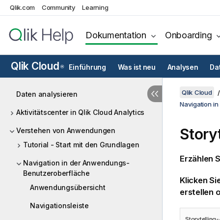
Qlik.com
Community
Learning
Dokumentation
Onboarding
Qlik Cloud
Einführung
Was ist neu
Analysen
Da
®
Qlik Cloud
Daten analysieren
Navigation i
Aktivitätscenter in Qlik Cloud Analytics
Story
Verstehen von Anwendungen
Tutorial - Start mit den Grundlagen
Erzählen 
Navigation in der Anwendungs-
Benutzeroberfläche
Klicken S
Anwendungsübersicht
erstellen 
Navigationsleiste
Storytelling