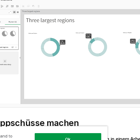
ppschüsse machen
 and to
 mit der rechten Maustaste auf eine
Visualisierung
in einem
Arbe
Ok