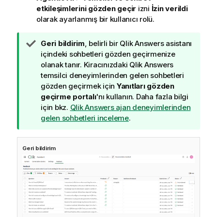
etkileşimlerini gözden geçir
izni
İzin verildi
olarak ayarlanmış bir kullanıcı rolü.
İ
Geri bildirim
, belirli bir
Qlik Answers
asistanı
p
içindeki sohbetleri gözden geçirmenize
u
olanak tanır. Kiracınızdaki
Qlik Answers
c
temsilci deneyimlerinden gelen sohbetleri
u
gözden geçirmek için
Yanıtları gözden
n
geçirme portalı
'nı kullanın. Daha fazla bilgi
o
için bkz.
Qlik Answers ajan deneyimlerinden
t
gelen sohbetleri inceleme
.
u
Geri bildirim