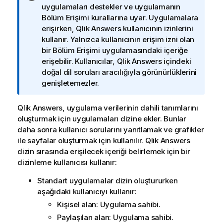
i
uygulamaları destekler ve uygulamanın
l
Bölüm Erişimi kurallarına uyar. Uygulamalara
g
erişirken,
Qlik Answers
kullanıcının izinlerini
i
kullanır. Yalnızca kullanıcının erişim izni olan
n
bir Bölüm Erişimi uygulamasındaki içeriğe
o
erişebilir. Kullanıcılar,
Qlik Answers
içindeki
t
doğal dil soruları aracılığıyla görünürlüklerini
u
genişletemezler.
Qlik Answers
, uygulama verilerinin dahili tanımlarını
oluşturmak için uygulamaları dizine ekler. Bunlar
daha sonra kullanıcı sorularını yanıtlamak ve grafikler
ile sayfalar oluşturmak için kullanılır.
Qlik Answers
dizin sırasında erişilecek içeriği belirlemek için bir
dizinleme kullanıcısı kullanır:
Standart uygulamalar dizin oluştururken
aşağıdaki kullanıcıyı kullanır:
Kişisel alan: Uygulama sahibi.
Paylaşılan alan: Uygulama sahibi.