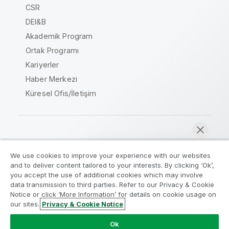
CSR
DEI&B
Akademik Program
Ortak Programı
Kariyerler
Haber Merkezi
Küresel Ofis/İletişim
Qlik Topluluğu
We use cookies to improve your experience with our websites
and to deliver content tailored to your interests. By clicking ‘Ok’,
Yasal sözleşmeler
Ürün Koşulları
you accept the use of additional cookies which may involve
data transmission to third parties. Refer to our Privacy & Cookie
Legal Policies
Legal Policies
Notice or click ‘More Information’ for details on cookie usage on
Kullanım koşulları
Ticari markalar
our sites.
Privacy & Cookie Notice
Şimdi sohbet et
Do Not Share My Info
Ok
Telif Hakkı © 1993-2026 QlikTech International AB. Tüm