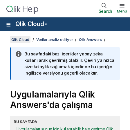
Search
Menü
Qlik Cloud
®
Qlik Cloud
Veriler analiz ediliyor
Qlik Answers
Bu sayfadaki bazı içerikler yapay zeka
kullanılarak çevrilmiş olabilir. Çeviri yalnızca
size kolaylık sağlamak içindir ve bu içeriğin
İngilizce versiyonu geçerli olacaktır.
Uygulamalarıyla
Qlik
Answers
'da çalışma
BU SAYFADA
Uygulamaları şunun için kullanılabilir hale getirme Qlik