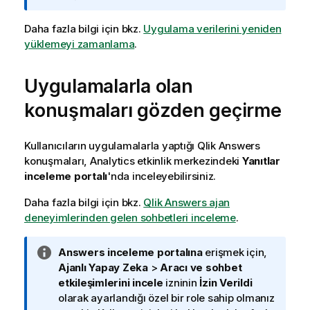
l
g
Daha fazla bilgi için bkz.
Uygulama verilerini yeniden
i
yüklemeyi zamanlama
.
n
o
Uygulamalarla olan
t
u
konuşmaları gözden geçirme
Kullanıcıların uygulamalarla yaptığı
Qlik Answers
konuşmaları,
Analytics
etkinlik merkezindeki
Yanıtlar
inceleme portalı
'nda inceleyebilirsiniz.
Daha fazla bilgi için bkz.
Qlik Answers ajan
deneyimlerinden gelen sohbetleri inceleme
.
B
Answers inceleme portalına
erişmek için,
i
Ajanlı Yapay Zeka
>
Aracı ve sohbet
l
etkileşimlerini incele
izninin
İzin Verildi
g
olarak ayarlandığı özel bir role sahip olmanız