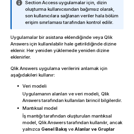
B
Section Access
uygulamalar için, dizin
i
oluşturma kullanıcısından bağımsız olarak,
l
son kullanıcılara sağlanan veriler hala bölüm
g
erişim sınırlaması tarafından kontrol edilir.
i
n
Uygulamalar bir asistana eklendiğinde veya
Qlik
o
Answers
için kullanılabilir hale getirildiğinde dizine
t
eklenir. Her yeniden yüklemede yeniden dizine
u
eklenirler.
Qlik Answers
uygulama verilerini anlamak için
aşağıdakileri kullanır:
Veri modeli
Uygulamanın alanları ve veri modeli,
Qlik
Answers
tarafından kullanılan birincil bilgilerdir.
Mantıksal model
İş mantığı tarafından oluşturulan mantıksal
model,
Qlik Answers
tarafından kullanılır, ancak
yalnızca
Genel Bakış
ve
Alanlar ve Gruplar