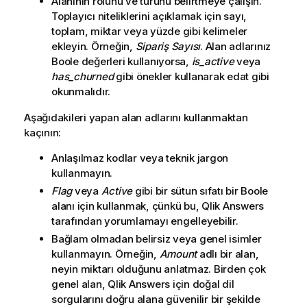
Alanının rolünü ve türünü belirtmeye çalışın.
Toplayıcı niteliklerini açıklamak için sayı,
toplam, miktar veya yüzde gibi kelimeler
ekleyin. Örneğin,
Sipariş Sayısı
. Alan adlarınız
Boole değerleri kullanıyorsa,
is_active
veya
has_churned
gibi önekler kullanarak edat gibi
okunmalıdır.
Aşağıdakileri yapan alan adlarını kullanmaktan
kaçının:
Anlaşılmaz kodlar veya teknik jargon
kullanmayın.
Flag
veya
Active
gibi bir sütun sıfatı bir Boole
alanı için kullanmak, çünkü bu,
Qlik Answers
tarafından yorumlamayı engelleyebilir.
Bağlam olmadan belirsiz veya genel isimler
kullanmayın. Örneğin,
Amount
adlı bir alan,
neyin miktarı olduğunu anlatmaz. Birden çok
genel alan,
Qlik Answers
için doğal dil
sorgularını doğru alana güvenilir bir şekilde