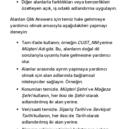
Diğer alanlarla farklılıkları veya benzerlikleri
özetleyen açık, iş odaklı adlandırma uygulayın.
Alanları
Qlik Answers
için temiz hale getirmeye
yardımcı olmak amacıyla aşağıdakileri yapmayı
deneyin:
Tam ifade kullanın; örneğin
CUST_NM
yerine
Müşteri Adı
gibi. Bu, alanların doğal dil
sorularıyla uyumlu hale gelmesine yardımcı
olur.
Alanlar arasında ayrım yapmaya yardımcı
olmak için alan adlarında bağlamsal
niteleyiciler sağlayın. Örneğin:
Konumları temizle.
Müşteri Şehri
ve
Mağaza
Şehri
kullanın, her ikisi de
Şehir
olarak
adlandırılmış iki alan yerine.
Veri/saati temizle.
Sipariş Tarihi
ve
Sevkiyat
Tarihi
kullanın, her ikisi de
Tarih
olarak
adlandırılmış iki alan yerine.