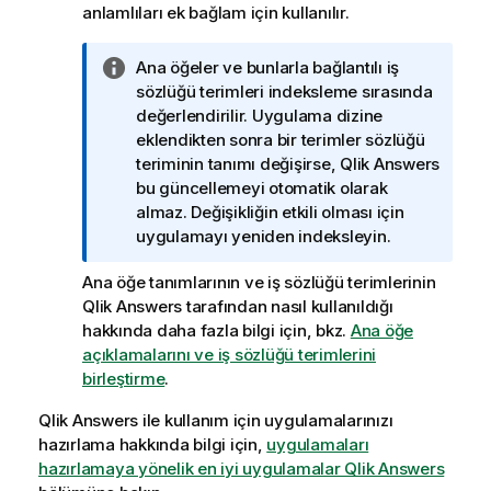
anlamlıları ek bağlam için kullanılır.
B
Ana öğeler ve bunlarla bağlantılı iş
i
sözlüğü terimleri indeksleme sırasında
l
değerlendirilir. Uygulama dizine
g
eklendikten sonra bir terimler sözlüğü
i
teriminin tanımı değişirse,
Qlik Answers
n
bu güncellemeyi otomatik olarak
o
almaz. Değişikliğin etkili olması için
t
uygulamayı yeniden indeksleyin.
u
Ana öğe tanımlarının ve iş sözlüğü terimlerinin
Qlik Answers
tarafından nasıl kullanıldığı
hakkında daha fazla bilgi için, bkz.
Ana öğe
açıklamalarını ve iş sözlüğü terimlerini
birleştirme
.
Qlik Answers
ile kullanım için uygulamalarınızı
hazırlama hakkında bilgi için,
uygulamaları
hazırlamaya yönelik en iyi uygulamalar Qlik Answers