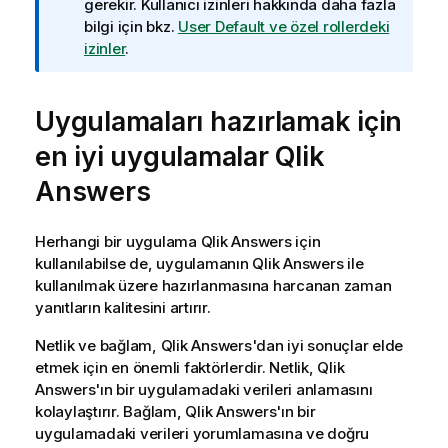
i
gerekir. Kullanıcı izinleri hakkında daha fazla
n
bilgi için bkz.
User Default ve özel rollerdeki
o
izinler
.
t
u
Uygulamaları hazırlamak için
en iyi uygulamalar
Qlik
Answers
Herhangi bir uygulama
Qlik Answers
için
kullanılabilse de, uygulamanın
Qlik Answers
ile
kullanılmak üzere hazırlanmasına harcanan zaman
yanıtların kalitesini artırır.
Netlik ve bağlam,
Qlik Answers
'dan iyi sonuçlar elde
etmek için en önemli faktörlerdir. Netlik,
Qlik
Answers
'ın bir uygulamadaki verileri anlamasını
kolaylaştırır. Bağlam,
Qlik Answers
'ın bir
uygulamadaki verileri yorumlamasına ve doğru