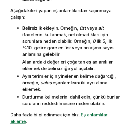
Aşağıdakileri yapan eş anlamlılardan kaçınmaya
çalışın:
Belirsizlik ekleyin. Örneğin,
üst
veya
alt
ifadelerini kullanmak, net olmadıkları için
sorunlara neden olabilir. Örneğin,
0
ilk 5, ilk
%10, gelire göre en üst veya anlaşma sayısı
anlamına gelebilir.
Alanlardaki değerleri çoğaltan eş anlamlılar
eklemek de belirsizliğe yol açabilir.
Aynı terimler için yinelenen kelime dağarcığı,
örneğin,
sales
eşanlamlısını iki ayrı alana
eklemek.
Durdurma kelimelerini dahil edin, çünkü bunlar
soruların reddedilmesine neden olabilir.
Daha fazla bilgi edinmek için bkz.
Eş anlamlılar
ekleme
.