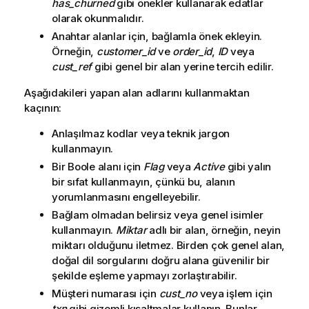
has_churned
gibi önekler kullanarak edatlar
olarak okunmalıdır.
Anahtar alanlar için, bağlamla önek ekleyin.
Örneğin,
customer_id
ve
order_id
,
ID
veya
cust_ref
gibi genel bir alan yerine tercih edilir.
Aşağıdakileri yapan alan adlarını kullanmaktan
kaçının:
Anlaşılmaz kodlar veya teknik jargon
kullanmayın.
Bir Boole alanı için
Flag
veya
Active
gibi yalın
bir sıfat kullanmayın, çünkü bu, alanın
yorumlanmasını engelleyebilir.
Bağlam olmadan belirsiz veya genel isimler
kullanmayın.
Miktar
adlı bir alan, örneğin, neyin
miktarı olduğunu iletmez. Birden çok genel alan,
doğal dil sorgularını doğru alana güvenilir bir
şekilde eşleme yapmayı zorlaştırabilir.
Müşteri numarası için
cust_no
veya işlem için
txn
gibi gizemli kısaltmalar kullanın. Bunlar,