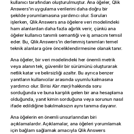
kullanıcı tarafından oluşturulmuştur. Ana öğeler,
Qlik
Answers
'in uygulama verilerini daha doğru bir
şekilde yorumlamasına yardımcı olur. Soruları
işlerken,
Qlik Answers
ana öğelere veri modelindeki
ham alanlardan daha fazla ağırlık verir, çünkü ana
öğeler kullanıcı tanımlı semantiği ve iş amacını temsil
eder. Bu,
Qlik Answers
'in derlenmiş tanımları temel
teknik alanlara göre önceliklendirmesine olanak tanır.
Ana öğeler, bir veri modelindeki her önemli metrik
veya alanın tek, güvenilir bir sürümünü oluşturarak
netlik katar ve belirsizliği azaltır. Bu ayrıca benzer
yanıtların kullanıcılar arasında uyumlu kalmasına
yardımcı olur. Birisi
Kar marjı
hakkında soru
sorduğunda ve buna karşılık gelen bir ana hesaplama
olduğunda, yanıt kimin sorduğuna veya sorunun nasıl
ifade edildiğine bakılmaksızın aynı tanıma dayanır.
Ana öğelerin en önemli unsurlarından biri
açıklamalardır. Açıklamalar, ana öğeleri yorumlamak
için bağlam sağlamak amacıyla
Qlik Answers