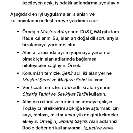
özetleyen açık, iş odaklı adlandırma uygulayın.
Aşağıdaki en iyi uygulamalar, alanları ve
kullanımlarını netleştirmeye yardımcı olur:
Örneğin
Müşteri Adı
yerine
CUST_NM
gibi tam
ifade kullanın. Bu, alanları doğal dil sorularıyla
hizalamaya yardımcı olur.
Alanlar arasında ayrım yapmaya yardımcı
olmak için alan adlarında bağlamsal
niteleyiciler sağlayın. Örnek:
Konumları temizle.
Şehir
adlı iki alan yerine
Müşteri Şehri
ve
Mağaza Şehri
kullanın.
Veri/saati temizle.
Tarih
adlı iki alan yerine
Sipariş Tarihi
ve
Sevkiyat Tarihi
kullanın.
Alanının rolünü ve türünü belirtmeye çalışın.
Toplayıcı niteliklerini açıklığa kavuşturmak için
sayı, toplam, miktar veya yüzde gibi kelimeler
ekleyin. Örneğin,
Sipariş Sayısı
. Alan adlarınız
Boole değerleri kullanıyorsa,
is_active
veya