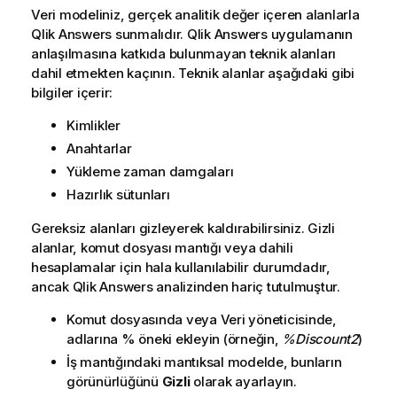
Veri modeliniz, gerçek analitik değer içeren alanlarla
Qlik Answers
sunmalıdır.
Qlik Answers
uygulamanın
anlaşılmasına katkıda bulunmayan teknik alanları
dahil etmekten kaçının. Teknik alanlar aşağıdaki gibi
bilgiler içerir:
Kimlikler
Anahtarlar
Yükleme zaman damgaları
Hazırlık sütunları
Gereksiz alanları gizleyerek kaldırabilirsiniz. Gizli
alanlar, komut dosyası mantığı veya dahili
hesaplamalar için hala kullanılabilir durumdadır,
ancak
Qlik Answers
analizinden hariç tutulmuştur.
Komut dosyasında veya Veri yöneticisinde,
adlarına % öneki ekleyin (örneğin,
%Discount2
)
İş mantığındaki mantıksal modelde, bunların
görünürlüğünü
Gizli
olarak ayarlayın.