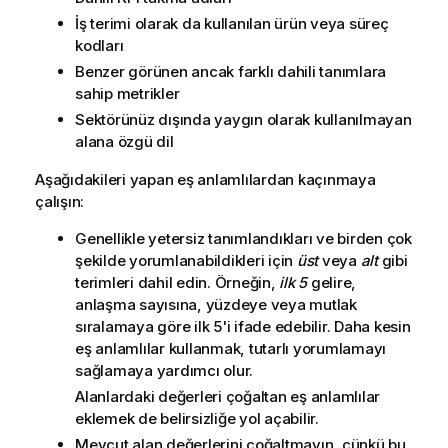
İş terimi olarak da kullanılan ürün veya süreç
kodları
Benzer görünen ancak farklı dahili tanımlara
sahip metrikler
Sektörünüz dışında yaygın olarak kullanılmayan
alana özgü dil
Aşağıdakileri yapan eş anlamlılardan kaçınmaya
çalışın:
Genellikle yetersiz tanımlandıkları ve birden çok
şekilde yorumlanabildikleri için
üst
veya
alt
gibi
terimleri dahil edin. Örneğin,
ilk 5
gelire,
anlaşma sayısına, yüzdeye veya mutlak
sıralamaya göre ilk 5'i ifade edebilir. Daha kesin
eş anlamlılar kullanmak, tutarlı yorumlamayı
sağlamaya yardımcı olur.
Alanlardaki değerleri çoğaltan eş anlamlılar
eklemek de belirsizliğe yol açabilir.
Mevcut alan değerlerini çoğaltmayın, çünkü bu