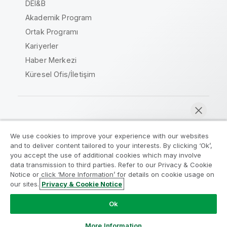
DEI&B
Akademik Program
Ortak Programı
Kariyerler
Haber Merkezi
Küresel Ofis/İletişim
Qlik Topluluğu
We use cookies to improve your experience with our websites
and to deliver content tailored to your interests. By clicking ‘Ok’,
Yasal sözleşmeler
Ürün Koşulları
you accept the use of additional cookies which may involve
data transmission to third parties. Refer to our Privacy & Cookie
Legal Policies
Legal Policies
Notice or click ‘More Information’ for details on cookie usage on
Kullanım koşulları
Ticari markalar
our sites.
Privacy & Cookie Notice
Şimdi sohbet et
Do Not Share My Info
Ok
Telif Hakkı © 1993-2026 QlikTech International AB. Tüm
hakları saklıdır.
More Information